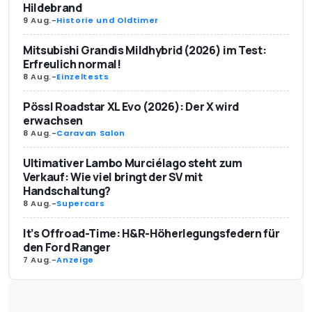
Hildebrand
9 Aug.
-
Historie und Oldtimer
Mitsubishi Grandis Mildhybrid (2026) im Test:
Erfreulich normal!
8 Aug.
-
Einzeltests
Pössl Roadstar XL Evo (2026): Der X wird
erwachsen
8 Aug.
-
Caravan Salon
Ultimativer Lambo Murciélago steht zum
Verkauf: Wie viel bringt der SV mit
Handschaltung?
8 Aug.
-
Supercars
It’s Offroad-Time: H&R-Höherlegungsfedern für
den Ford Ranger
7 Aug.
-
Anzeige