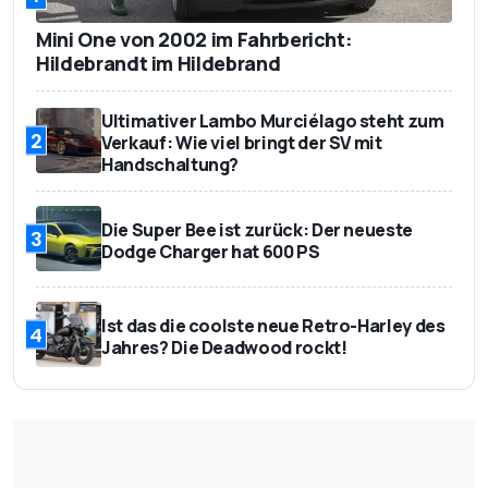
Mini One von 2002 im Fahrbericht:
Hildebrandt im Hildebrand
Ultimativer Lambo Murciélago steht zum
2
Verkauf: Wie viel bringt der SV mit
Handschaltung?
Die Super Bee ist zurück: Der neueste
3
Dodge Charger hat 600 PS
Ist das die coolste neue Retro-Harley des
4
Jahres? Die Deadwood rockt!