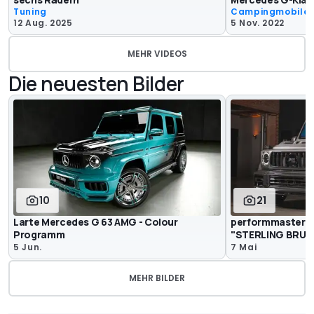
Tuning
Campingmobile
12 Aug. 2025
5 Nov. 2022
MEHR VIDEOS
Die neuesten Bilder
10
21
Larte Mercedes G 63 AMG - Colour
performmaster M
Programm
"STERLING BRUS
5 Jun.
7 Mai
MEHR BILDER