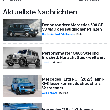
Aktuellste Nachrichten
Der besondere Mercedes 500 GE
V8 AMG des saudischen Prinzen
Historie Und Oldtimer
-
18 Jul.
Performmaster G805 Sterling
Brushed: Nur acht Stück weltweit
Tuning
-
8 Mai
Mercedes "Little G" (2027): Mini-
G-Klasse kommt doch auch als
Verbrenner
Auto News
-
23 Feb.
Mercedes "Mini"-G-Klasse