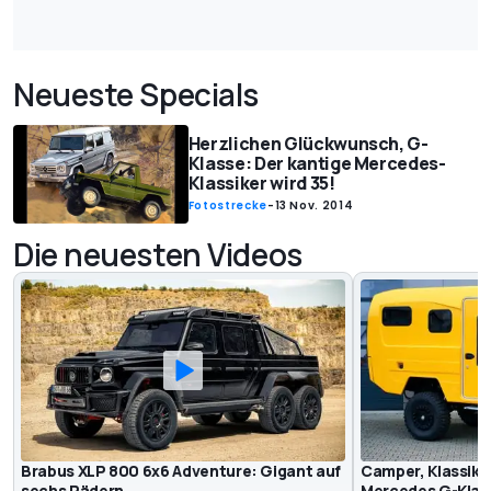
Neueste Specials
Herzlichen Glückwunsch, G-
Klasse: Der kantige Mercedes-
Klassiker wird 35!
Fotostrecke
-
13 Nov. 2014
Die neuesten Videos
Brabus XLP 800 6x6 Adventure: Gigant auf
Camper, Klassiker
sechs Rädern
Mercedes G-Klas