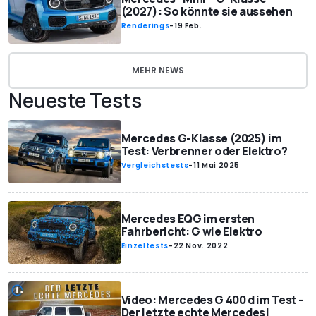
(2027): So könnte sie aussehen
Renderings
-
19 Feb.
MEHR NEWS
Neueste Tests
Mercedes G-Klasse (2025) im
Test: Verbrenner oder Elektro?
Vergleichstests
-
11 Mai 2025
Mercedes EQG im ersten
Fahrbericht: G wie Elektro
Einzeltests
-
22 Nov. 2022
Video: Mercedes G 400 d im Test -
Der letzte echte Mercedes!