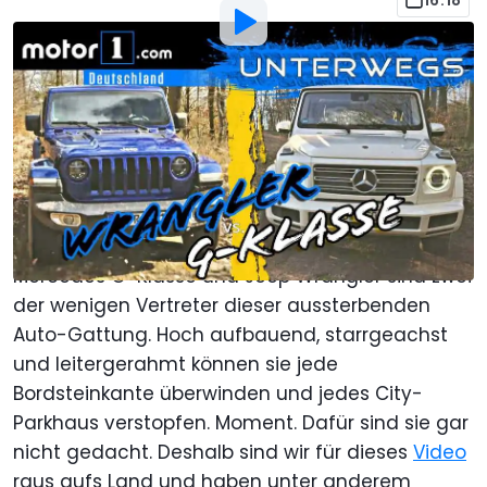
16:18
Von
:
Daniel Hohmeyer
29. Mär. 2019
um
17:00 Uhr
Als bevorzugte Quelle Motor1.com
auf Google hinzufügen
Genug mit den weichen
SUV
s, her mit den
echten Geländewagen! Viele gibt es nicht mehr.
Mercedes G-Klasse und Jeep Wrangler sind zwei
der wenigen Vertreter dieser aussterbenden
Auto-Gattung. Hoch aufbauend, starrgeachst
und leitergerahmt können sie jede
Bordsteinkante überwinden und jedes City-
Parkhaus verstopfen. Moment. Dafür sind sie gar
nicht gedacht. Deshalb sind wir für dieses
Video
raus aufs Land und haben unter anderem