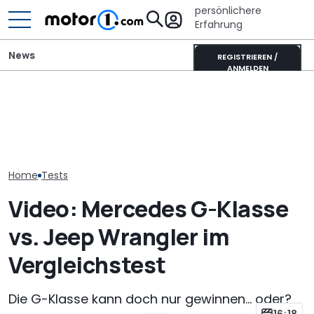
persönlichere
Erfahrung
News
REGISTRIEREN /
ANMELDEN
Lucid verschiebt seinen
Laika Kreos H 5109 MB: So
Tesla-Model-Y-Gegner,
Mercedes GLA 
will der neue Luxus-
um „Fehler der
Neue Generati
Integrierte punkten
Vergangenheit“ zu
ab 48.600 Eur
vermeiden
Home
Tests
Video: Mercedes G-Klasse
vs. Jeep Wrangler im
Vergleichstest
Die G-Klasse kann doch nur gewinnen... oder?