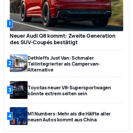
1
Neuer Audi Q8 kommt: Zweite Generation
des SUV-Coupés bestätigt
Dethleffs Just Van: Schmaler
2
Teilintegrierter als Campervan-
Alternative
Toyotas neuer V8-Supersportwagen
3
könnte extrem selten sein
M1 Numbers: Mehr als die Hälfte aller
4
neuen Autos kommt aus China