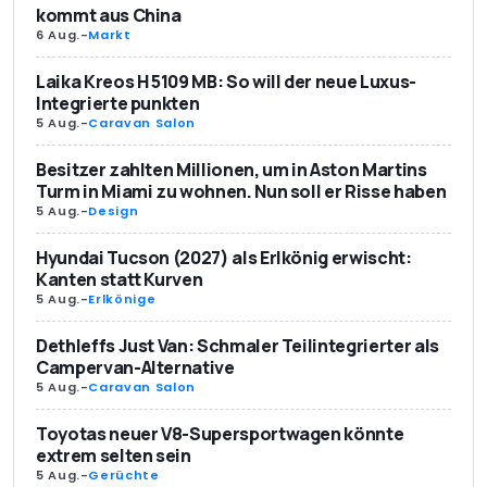
kommt aus China
6 Aug.
-
Markt
Laika Kreos H 5109 MB: So will der neue Luxus-
Integrierte punkten
5 Aug.
-
Caravan Salon
Besitzer zahlten Millionen, um in Aston Martins
Turm in Miami zu wohnen. Nun soll er Risse haben
5 Aug.
-
Design
Hyundai Tucson (2027) als Erlkönig erwischt:
Kanten statt Kurven
5 Aug.
-
Erlkönige
Dethleffs Just Van: Schmaler Teilintegrierter als
Campervan-Alternative
5 Aug.
-
Caravan Salon
Toyotas neuer V8-Supersportwagen könnte
extrem selten sein
5 Aug.
-
Gerüchte