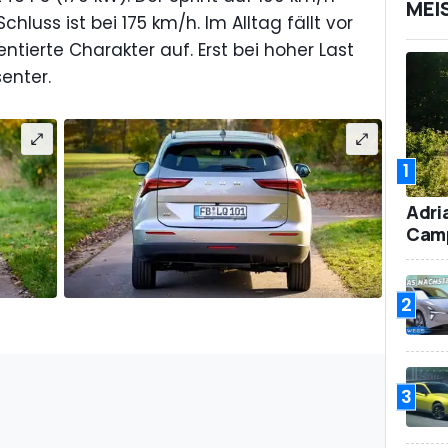
MEI
hluss ist bei 175 km/h. Im Alltag fällt vor
ntierte Charakter auf. Erst bei hoher Last
enter.
1
Adri
Camp
2
3