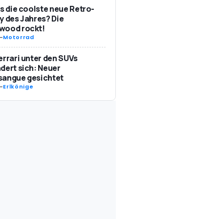
as die coolste neue Retro-
y des Jahres? Die
wood rockt!
-
Motorrad
errari unter den SUVs
dert sich: Neuer
sangue gesichtet
-
Erlkönige