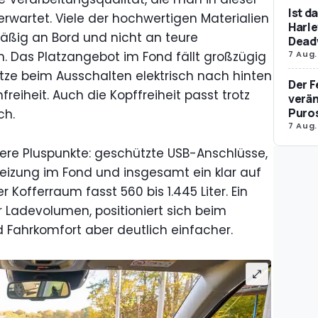
Ist d
erwartet. Viele der hochwertigen Materialien
Harle
äßig an Bord und nicht an teure
Dead
 Das Platzangebot im Fond fällt großzügig
7 Aug.
itze beim Ausschalten elektrisch nach hinten
Der F
freiheit. Auch die Kopffreiheit passt trotz
verän
Puro
h.
7 Aug.
ere Pluspunkte: geschützte USB-Anschlüsse,
eizung im Fond und insgesamt ein klar auf
Kofferraum fasst 560 bis 1.445 Liter. Ein
 Ladevolumen, positioniert sich beim
ahrkomfort aber deutlich einfacher.