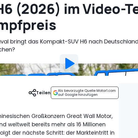
6 (2026) im Video-Te
mpfpreis
aval bringt das Kompakt-SUV H6 nach Deutschland.
schen?
Als bevorzugte Quelle Motor1.com
Teilen
auf Google hinzufügen
hinesischen Großkonzern Great Wall Motor,
und weltweit bereits mehr als 16 Millionen
olgt der nächste Schritt: der Markteintritt in