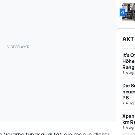
4
AKT
It’s 
Höher
Rang
7 Aug.
Die S
neues
PS
7 Aug.
Xpeng
km R
7 Aug.
e Verarbeitungsqualität, die man in dieser