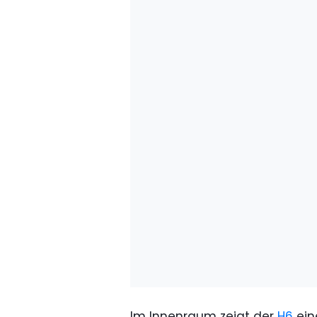
Im Innenraum zeigt der
H6
ein