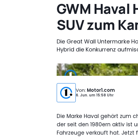
GWM Haval H
SUV zum Ka
Die Great Wall Untermarke H
Hybrid die Konkurrenz aufmi
Bild von:
Motor1.com Deutschland
Von
:
Motor1.com
6. Jun.
um
15:58 Uhr
Die Marke Haval gehört zum c
der seit den 1980ern aktiv ist 
Fahrzeuge verkauft hat. Jetzt f