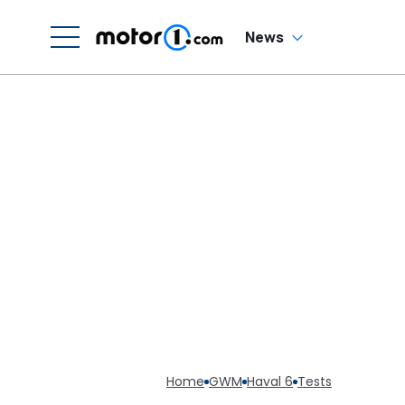
News
Home
GWM
Haval 6
Tests