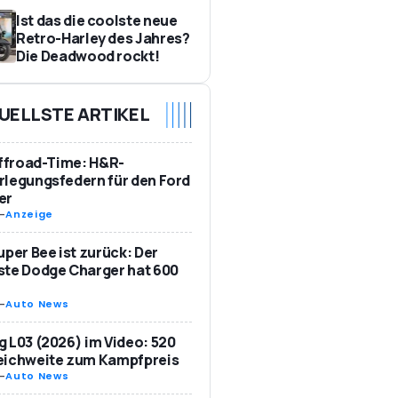
Ist das die coolste neue
Retro-Harley des Jahres?
Die Deadwood rockt!
UELLSTE ARTIKEL
Offroad-Time: H&R-
legungsfedern für den Ford
er
-
Anzeige
uper Bee ist zurück: Der
te Dodge Charger hat 600
-
Auto News
 L03 (2026) im Video: 520
eichweite zum Kampfpreis
-
Auto News