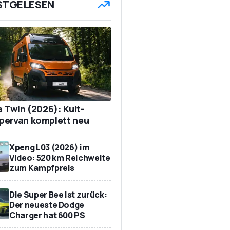
STGELESEN
a Twin (2026): Kult-
ervan komplett neu
Xpeng L03 (2026) im
Video: 520 km Reichweite
zum Kampfpreis
Die Super Bee ist zurück:
Der neueste Dodge
Charger hat 600 PS