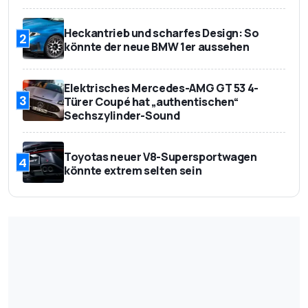
Heckantrieb und scharfes Design: So
2
könnte der neue BMW 1er aussehen
Elektrisches Mercedes-AMG GT 53 4-
3
Türer Coupé hat „authentischen“
Sechszylinder-Sound
Toyotas neuer V8-Supersportwagen
4
könnte extrem selten sein