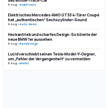
des Bolide-Track-Car
6 Aug.
-
Supercars
Elektrisches Mercedes-AMG GT 53 4-Türer Coupé
hat „authentischen“ Sechszylinder-Sound
6 Aug.
-
Auto News
Heckantrieb und scharfes Design: So könnte der
neue BMW 1er aussehen
6 Aug.
-
Renderings
Lucid verschiebt seinen Tesla-Model-Y-Gegner,
um „Fehler der Vergangenheit“ zu vermeiden
6 Aug.
-
Markt