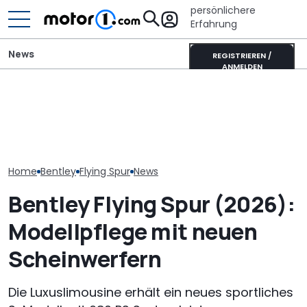
persönlichere
Erfahrung
News
REGISTRIEREN /
ANMELDEN
Bentley feiert 80 Jahre
Elektrischer B
Crewe mit einem
Adria Twin (2026): Kult-
Torcal nutzt 
einzigartigen Continental
Campervan komplett
Orchester, um
GTC
neu
nachzubilden
Home
Bentley
Flying Spur
News
Bentley Flying Spur (2026):
Modellpflege mit neuen
Scheinwerfern
Die Luxuslimousine erhält ein neues sportliches