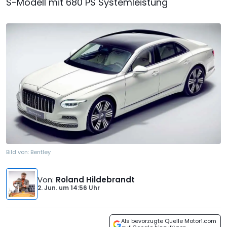
S-Modell mit 680 PS Systemleistung
Bild von:
Bentley
Von
:
Roland Hildebrandt
2. Jun.
um
14:56 Uhr
Als bevorzugte Quelle Motor1.com