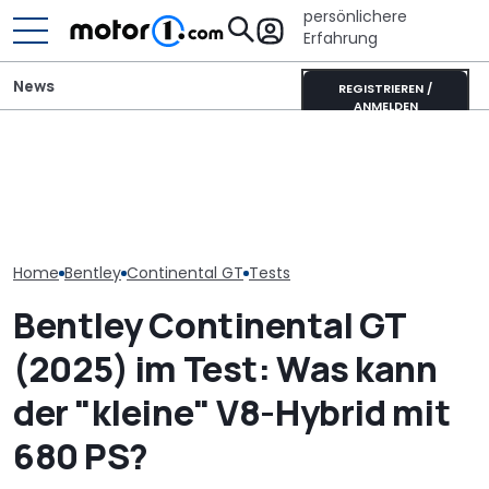
persönlichere
Erfahrung
News
REGISTRIEREN /
ANMELDEN
Bentley feiert 80 Jahre
Elektrischer B
Crewe mit einem
Adria Twin (2026): Kult-
Torcal nutzt 
einzigartigen Continental
Campervan komplett
Orchester, um
GTC
neu
nachzubilden
Home
Bentley
Continental GT
Tests
Bentley Continental GT
(2025) im Test: Was kann
der "kleine" V8-Hybrid mit
680 PS?