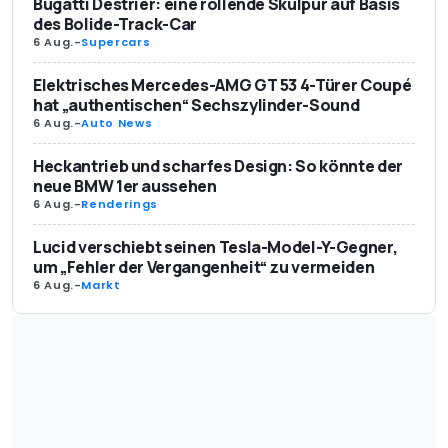
Bugatti Destrier: eine rollende Skulpur auf Basis
des Bolide-Track-Car
6 Aug.
-
Supercars
Elektrisches Mercedes-AMG GT 53 4-Türer Coupé
hat „authentischen“ Sechszylinder-Sound
6 Aug.
-
Auto News
Heckantrieb und scharfes Design: So könnte der
neue BMW 1er aussehen
6 Aug.
-
Renderings
Lucid verschiebt seinen Tesla-Model-Y-Gegner,
um „Fehler der Vergangenheit“ zu vermeiden
6 Aug.
-
Markt