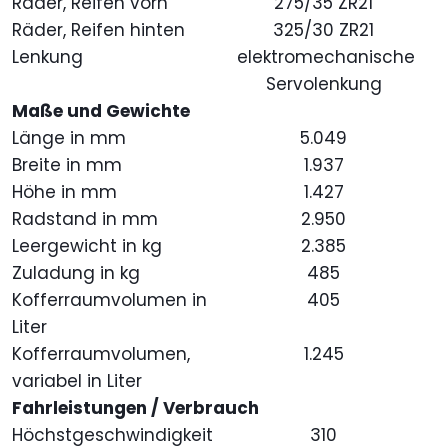
Räder, Reifen vorn
275/35 ZR21
Räder, Reifen hinten
325/30 ZR21
Lenkung
elektromechanische
Servolenkung
Maße und Gewichte
Länge in mm
5.049
Breite in mm
1.937
Höhe in mm
1.427
Radstand in mm
2.950
Leergewicht in kg
2.385
Zuladung in kg
485
Kofferraumvolumen in
405
Liter
Kofferraumvolumen,
1.245
variabel in Liter
Fahrleistungen / Verbrauch
Höchstgeschwindigkeit
310