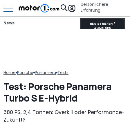
persönlichere
Erfahrung
News
REGISTRIEREN /
ANMELDEN
Porsche verlängert
Adria Twin (2026): Kult-
Porsche versc
Standortsicherung um
Campervan komplett
Sparkurs: Weit
fünf Jahre bis 2035
neu
Jobs auf der 
Home
Porsche
Panamera
Tests
Test: Porsche Panamera
Turbo S E-Hybrid
680 PS, 2,4 Tonnen: Overkill oder Performance-
Zukunft?