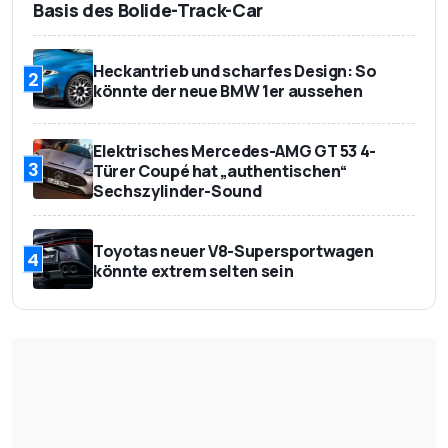
Basis des Bolide-Track-Car
Heckantrieb und scharfes Design: So
2
könnte der neue BMW 1er aussehen
Elektrisches Mercedes-AMG GT 53 4-
3
Türer Coupé hat „authentischen“
Sechszylinder-Sound
Toyotas neuer V8-Supersportwagen
4
könnte extrem selten sein