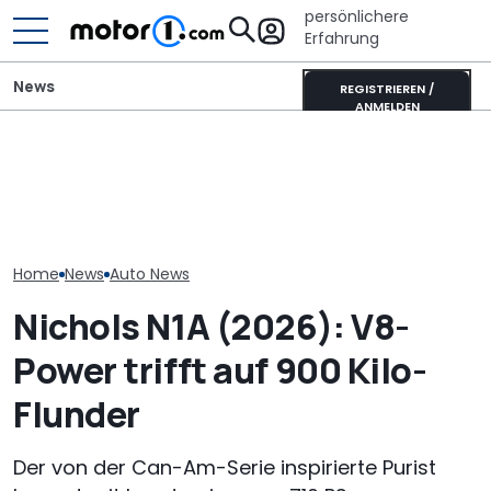
persönlichere
Erfahrung
News
REGISTRIEREN /
ANMELDEN
Elektrisches Mercedes-
AMG GT 53 4-Türer
Neuzulassungen in
Neuer Audi Q
Coupé hat
Deutschland: Automarkt
Zweite Genera
„authentischen“
wächst im Juli 2026
SUV-Coupés b
Sechszylinder-Sound
Home
News
Auto News
Nichols N1A (2026): V8-
Power trifft auf 900 Kilo-
Flunder
Der von der Can-Am-Serie inspirierte Purist