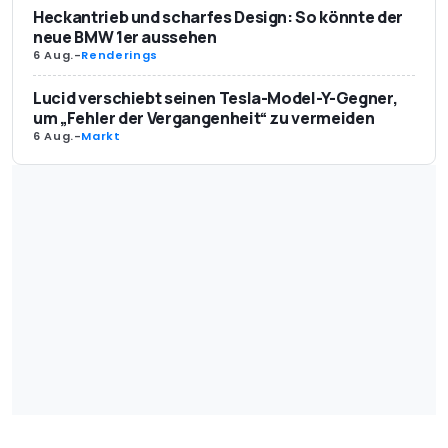
Heckantrieb und scharfes Design: So könnte der
neue BMW 1er aussehen
6 Aug.
-
Renderings
Lucid verschiebt seinen Tesla-Model-Y-Gegner,
um „Fehler der Vergangenheit“ zu vermeiden
6 Aug.
-
Markt