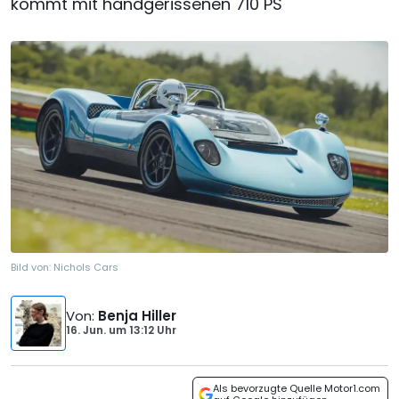
kommt mit handgerissenen 710 PS
Bild von:
Nichols Cars
Von
:
Benja Hiller
16. Jun.
um
13:12 Uhr
Als bevorzugte Quelle Motor1.com