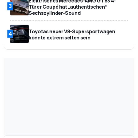
Elektrisches Mercedes-AMG GT 53 4-
3
Türer Coupé hat „authentischen“
Sechszylinder-Sound
Toyotas neuer V8-Supersportwagen
4
könnte extrem selten sein