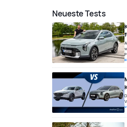
Neueste Tests
f
A
w
P
E
D
V
V