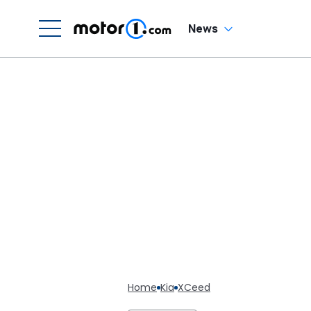
News
Home
Kia
XCeed