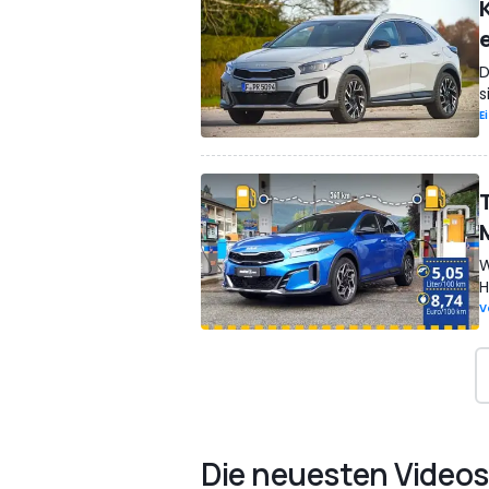
D
s
E
W
H
V
Die neuesten Videos