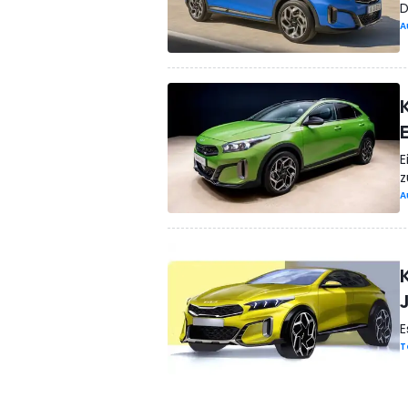
D
A
E
z
A
E
T