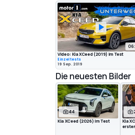
06
Video: Kia XCeed (2019) im Test
Einzeltests
19 Sep. 2019
Die neuesten Bilder
44
Kia XCeed (2026) im Test
Kia XC
erste