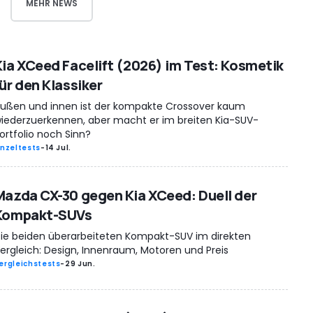
MEHR NEWS
Kia XCeed Facelift (2026) im Test: Kosmetik
ür den Klassiker
ußen und innen ist der kompakte Crossover kaum
iederzuerkennen, aber macht er im breiten Kia-SUV-
ortfolio noch Sinn?
inzeltests
-
14 Jul.
Mazda CX-30 gegen Kia XCeed: Duell der
Kompakt-SUVs
ie beiden überarbeiteten Kompakt-SUV im direkten
ergleich: Design, Innenraum, Motoren und Preis
ergleichstests
-
29 Jun.