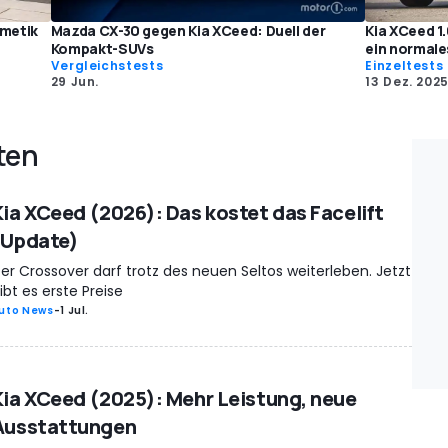
smetik
Mazda CX-30 gegen Kia XCeed: Duell der
Kia XCeed 1.
Kompakt-SUVs
ein normale
Vergleichstests
Einzeltests
29 Jun.
13 Dez. 202
ten
Kia XCeed (2026): Das kostet das Facelift
(Update)
er Crossover darf trotz des neuen Seltos weiterleben. Jetzt
ibt es erste Preise
uto News
-
1 Jul.
Kia XCeed (2025): Mehr Leistung, neue
Ausstattungen