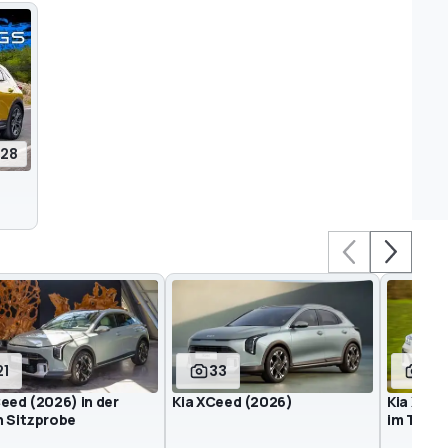
:28
21
33
51
eed (2026) in der
Kia XCeed (2026)
Kia XCee
n Sitzprobe
im Test