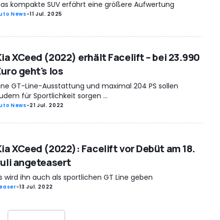
as kompakte SUV erfährt eine größere Aufwertung
uto News
-
11 Jul. 2025
Kia XCeed (2022) erhält Facelift – bei 23.990
Euro geht's los
ine GT-Line-Ausstattung und maximal 204 PS sollen
udem für Sportlichkeit sorgen ...
uto News
-
21 Jul. 2022
Kia XCeed (2022): Facelift vor Debüt am 18.
Juli angeteasert
s wird ihn auch als sportlichen GT Line geben
easer
-
13 Jul. 2022