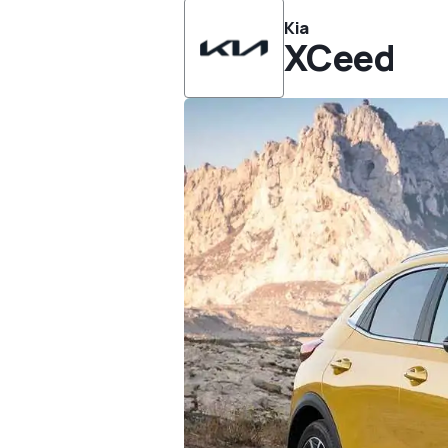
Kia
XCeed