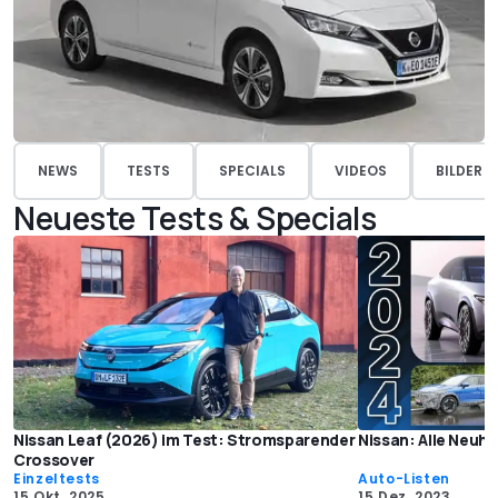
NEWS
TESTS
SPECIALS
VIDEOS
BILDER
Neueste Tests & Specials
Nissan Leaf (2026) im Test: Stromsparender
Nissan: Alle Neuhe
Crossover
Einzeltests
Auto-Listen
15 Okt. 2025
15 Dez. 2023