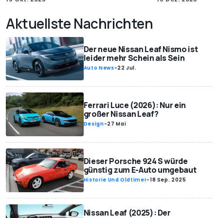
Aktuellste Nachrichten
Der neue Nissan Leaf Nismo ist
leider mehr Schein als Sein
Auto News
-
22 Jul.
Ferrari Luce (2026): Nur ein
großer Nissan Leaf?
Design
-
27 Mai
Dieser Porsche 924 S würde
günstig zum E-Auto umgebaut
Historie Und Oldtimer
-
18 Sep. 2025
Nissan Leaf (2025): Der