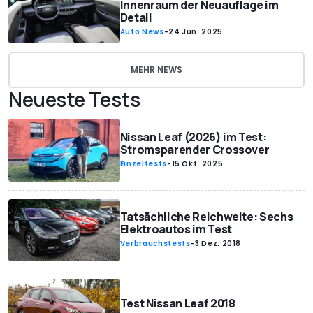
Innenraum der Neuauflage im
Detail
Auto News
-
24 Jun. 2025
MEHR NEWS
Neueste Tests
Nissan Leaf (2026) im Test:
Stromsparender Crossover
Einzeltests
-
15 Okt. 2025
Tatsächliche Reichweite: Sechs
Elektroautos im Test
Verbrauchstests
-
3 Dez. 2018
Test Nissan Leaf 2018