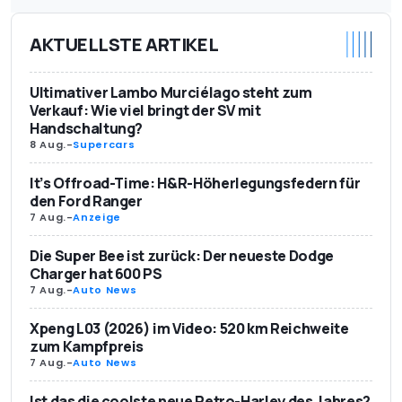
AKTUELLSTE ARTIKEL
Ultimativer Lambo Murciélago steht zum
Verkauf: Wie viel bringt der SV mit
Handschaltung?
8 Aug.
-
Supercars
It’s Offroad-Time: H&R-Höherlegungsfedern für
den Ford Ranger
7 Aug.
-
Anzeige
Die Super Bee ist zurück: Der neueste Dodge
Charger hat 600 PS
7 Aug.
-
Auto News
Xpeng L03 (2026) im Video: 520 km Reichweite
zum Kampfpreis
7 Aug.
-
Auto News
Ist das die coolste neue Retro-Harley des Jahres?