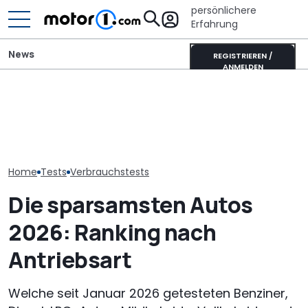
persönlichere
Erfahrung
News
REGISTRIEREN /
ANMELDEN
Ultimativer Lambo
Tatsächlicher Verbrauch:
Murciélago steht zum
Tatsächlicher
Dacia Sandero als
Verkauf: Wie viel bringt
Lynk & Co 08 (
Benziner im Test
der SV mit
Test
Handschaltung?
Home
Tests
Verbrauchstests
Die sparsamsten Autos
2026: Ranking nach
Antriebsart
Welche seit Januar 2026 getesteten Benziner,