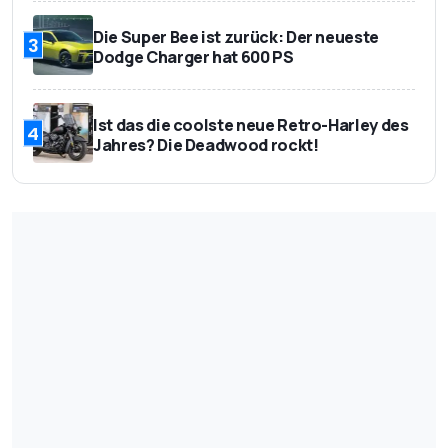
Die Super Bee ist zurück: Der neueste
3
Dodge Charger hat 600 PS
Ist das die coolste neue Retro-Harley des
4
Jahres? Die Deadwood rockt!