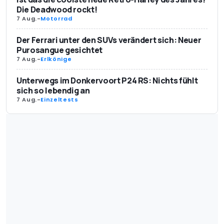
Die Deadwood rockt!
7 Aug.
-
Motorrad
Der Ferrari unter den SUVs verändert sich: Neuer
Purosangue gesichtet
7 Aug.
-
Erlkönige
Unterwegs im Donkervoort P24 RS: Nichts fühlt
sich so lebendig an
7 Aug.
-
Einzeltests