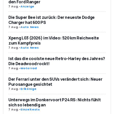
den Ford Ranger
7 Aug.
-
Anzeige
Die Super Bee ist zurück: Der neueste Dodge
Charger hat 600 PS
7 Aug.
-
Auto News
Xpeng L03 (2026) im Video: 520 km Reichweite
zum Kampfpreis
7 Aug.
-
Auto News
Ist das die coolste neue Retro-Harley des Jahres?
Die Deadwood rockt!
7 Aug.
-
Motorrad
Der Ferrari unter den SUVs verändert sich: Neuer
Purosangue gesichtet
7 Aug.
-
Erlkönige
Unterwegs im Donkervoort P24 RS: Nichts fühlt
sich so lebendig an
7 Aug.
-
Einzeltests