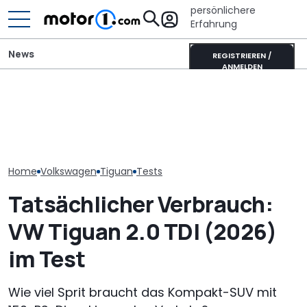
persönlichere
Erfahrung
News
REGISTRIEREN /
ANMELDEN
VW Tiguan EDITION 20
Die Super Bee ist zurück:
GWM Ora 5 vs.
(2026): Sondermodell
Der neueste Dodge
China-Neulin
zum Jubiläum
Charger hat 600 PS
Kompakt-Plat
Home
Volkswagen
Tiguan
Tests
Tatsächlicher Verbrauch:
VW Tiguan 2.0 TDI (2026)
im Test
Wie viel Sprit braucht das Kompakt-SUV mit