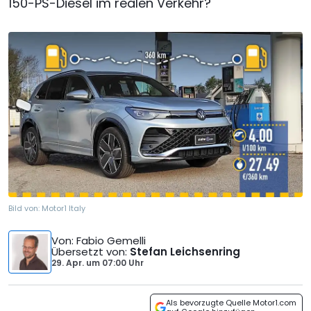
150-PS-Diesel im realen Verkehr?
Bild von:
Motor1 Italy
Von
: Fabio Gemelli
Übersetzt von
:
Stefan Leichsenring
29. Apr.
um
07:00 Uhr
Als bevorzugte Quelle Motor1.com