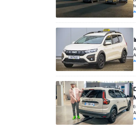
M
A
A
A
A
E
A
A