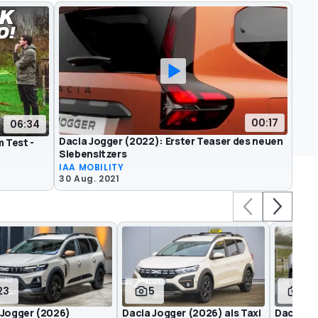
00:17
06:34
Dacia Jogger (2022): Erster Teaser des neuen
 Test -
Siebensitzers
IAA MOBILITY
30 Aug. 2021
23
5
11
 Jogger (2026)
Dacia Jogger (2026) als Taxi
Dacia Jo