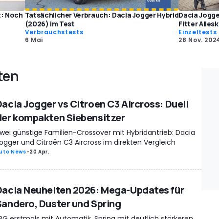
t: Noch
Tatsächlicher Verbrauch: Dacia Jogger Hybrid
Dacia Jogge
(2026) im Test
Fitter Alles
Verbrauchstests
Einzeltests
6 Mai
28 Nov. 202
ten
Dacia Jogger vs Citroen C3 Aircross: Duell
der kompakten Siebensitzer
wei günstige Familien-Crossover mit Hybridantrieb: Dacia
ogger und Citroën C3 Aircross im direkten Vergleich
uto News
-
20 Apr.
Dacia Neuheiten 2026: Mega-Updates für
Sandero, Duster und Spring
PG erstmals mit Automatik, Spring mit deutlich stärkeren