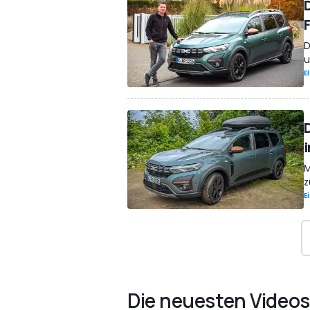
D
u
E
M
z
E
Die neuesten Videos