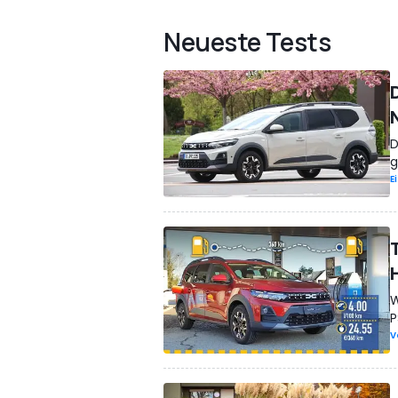
Neueste Tests
D
g
E
W
P
V