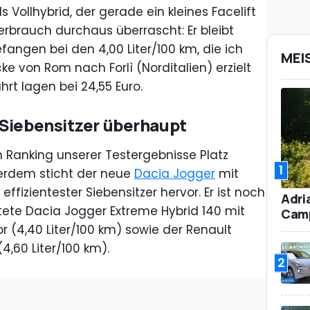
 Vollhybrid, der gerade ein kleines Facelift
erbrauch durchaus überrascht: Er bleibt
angen bei den 4,00 Liter/100 km, die ich
MEI
e von Rom nach Forlì (Norditalien) erzielt
hrt lagen bei 24,55 Euro.
 Siebensitzer überhaupt
m Ranking unserer Testergebnisse Platz
1
ßerdem sticht der neue
Dacia Jogger
mit
effizientester Siebensitzer hervor. Er ist noch
Adri
ete Dacia Jogger Extreme Hybrid 140 mit
Camp
or (4,40 Liter/100 km) sowie der Renault
4,60 Liter/100 km).
2