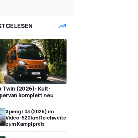
STGELESEN
a Twin (2026): Kult-
ervan komplett neu
Xpeng L03 (2026) im
Video: 520 km Reichweite
zum Kampfpreis