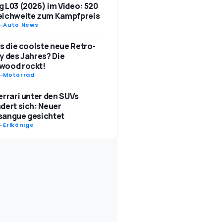
 L03 (2026) im Video: 520
eichweite zum Kampfpreis
-
Auto News
as die coolste neue Retro-
y des Jahres? Die
wood rockt!
-
Motorrad
errari unter den SUVs
dert sich: Neuer
sangue gesichtet
-
Erlkönige