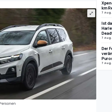
Xpeng
km R
7 Aug.
Ist d
Harle
Dead
7 Aug.
Der F
verän
Puro
7 Aug.
 Personen