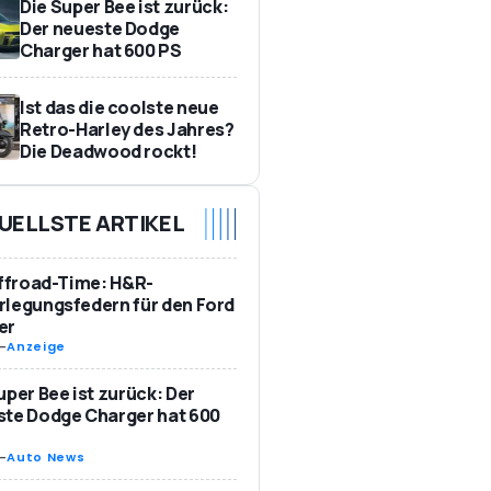
Die Super Bee ist zurück:
Der neueste Dodge
Charger hat 600 PS
Ist das die coolste neue
Retro-Harley des Jahres?
Die Deadwood rockt!
UELLSTE ARTIKEL
Offroad-Time: H&R-
legungsfedern für den Ford
er
-
Anzeige
uper Bee ist zurück: Der
te Dodge Charger hat 600
-
Auto News