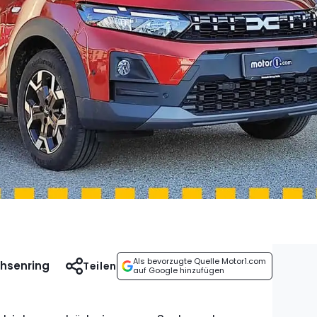
Als bevorzugte Quelle Motor1.com
chsenring
Teilen
auf Google hinzufügen