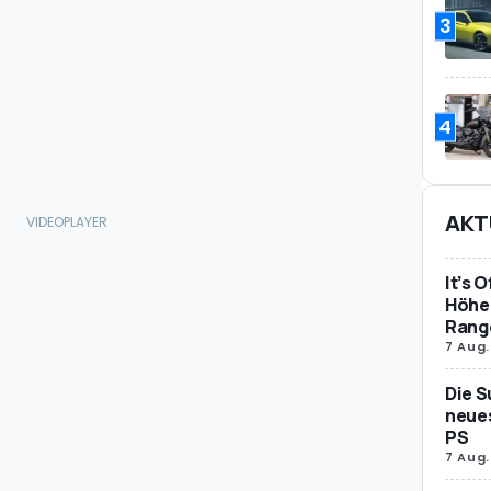
3
4
AKT
It’s 
Höher
Rang
7 Aug.
Die S
neues
PS
7 Aug.