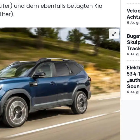
 Liter) und dem ebenfalls betagten Kia
Veloc
iter).
Achtz
6 Aug.
Bugat
Skulp
Trac
6 Aug.
Elek
53 4-
„auth
Soun
6 Aug.