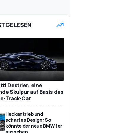
STGELESEN
ti Destrier: eine
ende Skulpur auf Basis des
de-Track-Car
Heckantrieb und
scharfes Design: So
könnte der neue BMW 1er
aussehen