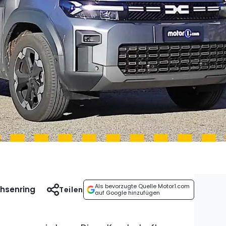
Als bevorzugte Quelle Motor1.com
chsenring
Teilen
auf Google hinzufügen