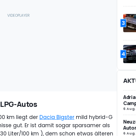
3
4
AKT
Adria
 LPG-Autos
Camp
6 Aug.
00 km liegt der
Dacia Bigster
mild hybrid-G
Neuz
isse gut. Er ist damit sogar sparsamer als
Autom
,30 Liter/100 km ), dem schon etwas älteren
6 Aug.