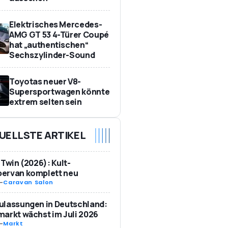
Elektrisches Mercedes-
AMG GT 53 4-Türer Coupé
hat „authentischen“
Sechszylinder-Sound
Toyotas neuer V8-
Supersportwagen könnte
extrem selten sein
UELLSTE ARTIKEL
 Twin (2026): Kult-
ervan komplett neu
-
Caravan Salon
ulassungen in Deutschland:
arkt wächst im Juli 2026
-
Markt