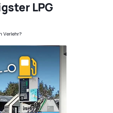
igster LPG
n Verlehr?