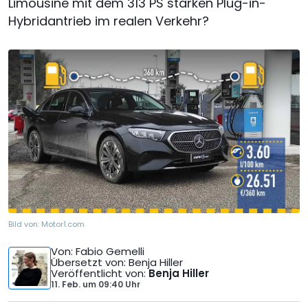
Limousine mit dem 313 PS starken Plug-in-
Hybridantrieb im realen Verkehr?
Bild von:
Motor1.com
Von
: Fabio Gemelli
Übersetzt von
: Benja Hiller
Veröffentlicht von
:
Benja Hiller
11. Feb.
um
09:40 Uhr