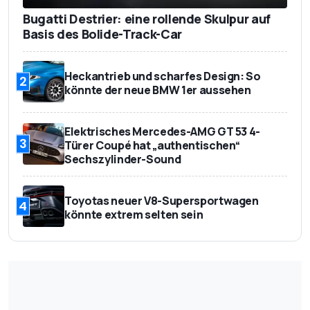
Bugatti Destrier: eine rollende Skulpur auf
Basis des Bolide-Track-Car
Heckantrieb und scharfes Design: So
2
könnte der neue BMW 1er aussehen
Elektrisches Mercedes-AMG GT 53 4-
3
Türer Coupé hat „authentischen“
Sechszylinder-Sound
Toyotas neuer V8-Supersportwagen
4
könnte extrem selten sein