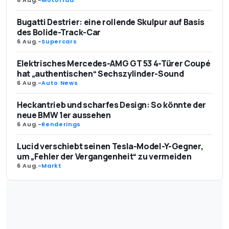
Bugatti Destrier: eine rollende Skulpur auf Basis
des Bolide-Track-Car
6 Aug.
-
Supercars
Elektrisches Mercedes-AMG GT 53 4-Türer Coupé
hat „authentischen“ Sechszylinder-Sound
6 Aug.
-
Auto News
Heckantrieb und scharfes Design: So könnte der
neue BMW 1er aussehen
6 Aug.
-
Renderings
Lucid verschiebt seinen Tesla-Model-Y-Gegner,
um „Fehler der Vergangenheit“ zu vermeiden
6 Aug.
-
Markt