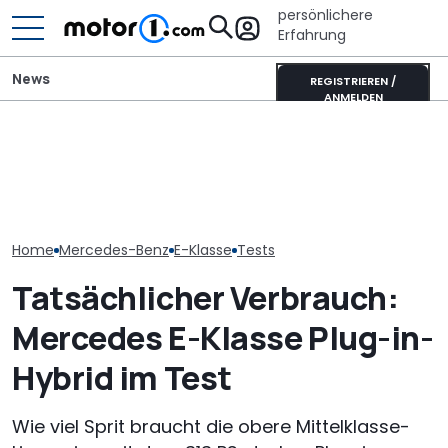
persönlichere
Erfahrung
News
REGISTRIEREN /
ANMELDEN
Elektrisches Mercedes-
AMG GT 53 4-Türer
Adria Twin (2026): Kult-
Laika Kreos H 
Coupé hat
Campervan komplett
will der neue 
„authentischen“
neu
Integrierte p
Sechszylinder-Sound
Home
Mercedes-Benz
E-Klasse
Tests
Tatsächlicher Verbrauch:
Mercedes E-Klasse Plug-in-
Hybrid im Test
Wie viel Sprit braucht die obere Mittelklasse-