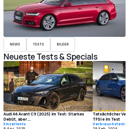
NEWS
TESTS
BILDER
Neueste Tests & Specials
Audi A6 Avant C9 (2025) im Test: Starkes
Tatsächlicher Ver
Debüt, aber ...
TFSI e im Test
Einzeltests
Verbrauchstests
9 Apr. 2025
29 Feb. 2024