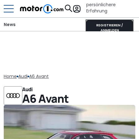
persönlichere
Erfahrung
News
REGISTRIEREN /
ANMELDEN
Home
Audi
A6 Avant
Audi
A6 Avant