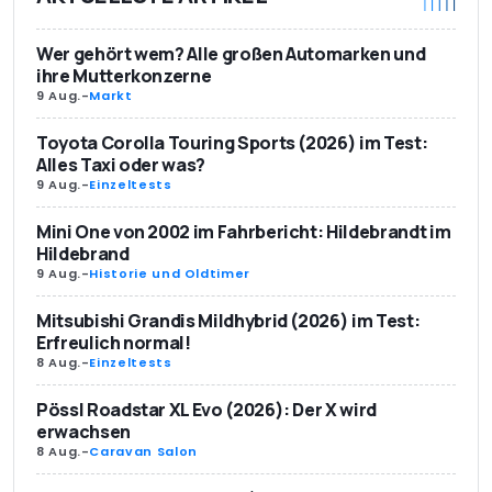
Wer gehört wem? Alle großen Automarken und
ihre Mutterkonzerne
9 Aug.
-
Markt
Toyota Corolla Touring Sports (2026) im Test:
Alles Taxi oder was?
9 Aug.
-
Einzeltests
Mini One von 2002 im Fahrbericht: Hildebrandt im
Hildebrand
9 Aug.
-
Historie und Oldtimer
Mitsubishi Grandis Mildhybrid (2026) im Test:
Erfreulich normal!
8 Aug.
-
Einzeltests
Pössl Roadstar XL Evo (2026): Der X wird
erwachsen
8 Aug.
-
Caravan Salon