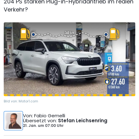
204 PS starken Plug-in-Hybridantrieb im realen
Verkehr?
Bild von:
Motor1.com
Von
: Fabio Gemelli
Übersetzt von
:
Stefan Leichsenring
21. Jan.
um
07:00 Uhr