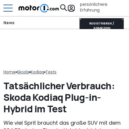
persönlichere
Erfahrung
News
REGISTRIEREN /
ANMELDEN
Autobauer m
700 Stunden Handarbeit:
Wer gehört wem? Alle
langsamer ma
Dieser Skoda Kodiaq
großen Automarken und
bevor die Zuve
besteht aus Papier
ihre Mutterkonzerne
noch weiter si
Home
Skoda
Kodiaq
Tests
Tatsächlicher Verbrauch:
Skoda Kodiaq Plug-in-
Hybrid im Test
Wie viel Sprit braucht das große SUV mit dem