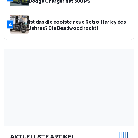
Dodge Charger hat 600 PS
Ist das die coolste neue Retro-Harley des
4
Jahres? Die Deadwood rockt!
AKTUELLSTE ARTIKEL