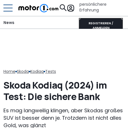
persönlichere
Erfahrung
News
REGISTRIEREN /
ANMELDEN
Autobauer m
700 Stunden Handarbeit:
Mini One von 2002 im
langsamer ma
Dieser Skoda Kodiaq
Fahrbericht: Hildebrandt
bevor die Zuve
besteht aus Papier
im Hildebrand
noch weiter si
Home
Skoda
Kodiaq
Tests
Skoda Kodiaq (2024) im
Test: Die sichere Bank
Es mag langweilig klingen, aber Skodas großes
SUV ist besser denn je. Trotzdem ist nicht alles
Gold, was glänzt