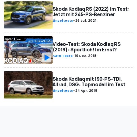
Skoda Kodiaq RS (2022) im Test:
Jetzt mit 245-PS-Benziner
Einzeltests
-
26 Jul. 2021
Video-Test: Skoda Kodiaq RS
(2019): Sportlich! Im Ernst?
Auto Tests
-
19 Dez. 2018
Skoda Kodiaq mit 190-PS-TDI,
Allrad, DSG: Topmodell im Test
Einzeltests
-
24 Apr. 2018