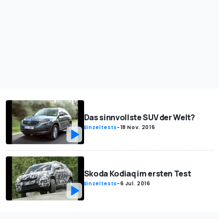
Das sinnvollste SUV der Welt?
Einzeltests
-
18 Nov. 2016
Skoda Kodiaq im ersten Test
Einzeltests
-
6 Jul. 2016