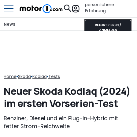
persönlichere
Erfahrung
News
REGISTRIEREN /
ANMELDEN
Autobauer m
700 Stunden Handarbeit:
It’s Offroad-Time: H&R-
langsamer ma
Dieser Skoda Kodiaq
Höherlegungsfedern für
bevor die Zuve
besteht aus Papier
den Ford Ranger
noch weiter si
Home
Skoda
Kodiaq
Tests
Neuer Skoda Kodiaq (2024)
im ersten Vorserien-Test
Benziner, Diesel und ein Plug-in-Hybrid mit
fetter Strom-Reichweite