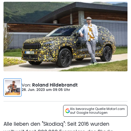
Von
:
Roland Hildebrandt
26. Jun. 2023
um
09:05 Uhr
Als bevorzugte Quelle Motor1.com
auf Google hinzufügen
Alle lieben den "Skodiaq": Seit 2016 wurden