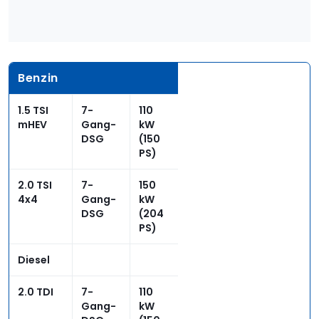
Benzin
1.5 TSI
7-
110
mHEV
Gang-
kW
DSG
(150
PS)
2.0 TSI
7-
150
4x4
Gang-
kW
DSG
(204
PS)
Diesel
2.0 TDI
7-
110
Gang-
kW