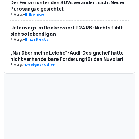
Der Ferrari unter den SUVs verändert sich: Neuer
Purosangue gesichtet
7 Aug.
-
Erlkönige
Unterwegs im Donkervoort P24 RS: Nichts fühlt
sich so lebendig an
7 Aug.
-
Einzeltests
„Nur über meine Leiche“: Audi-Designchef hatte
nicht verhandelbare Forderung für den Nuvolari
7 Aug.
-
Designstudien