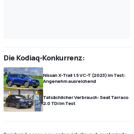
Die Kodiaq-Konkurrenz:
Nissan X-Trail 1.5 VC-T (2023) im Test:
Angenehm ausreichend
Tatsächlicher Verbrauch: Seat Tarraco
2.0 TDI im Test