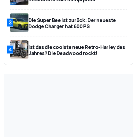
Die Super Bee ist zurück: Der neueste
3
Dodge Charger hat 600 PS
Ist das die coolste neue Retro-Harley des
4
Jahres? Die Deadwood rockt!