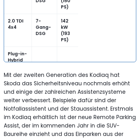
DSG
(150
PS)
2.0 TDI
7-
142
4x4
Gang-
kW
DSG
(193
PS)
Plug-in-
Hybrid
1.5 TSI iV
6-
150
Mit der zweiten Generation des Kodiaq hat
Gang-
kW
Skoda das Sicherheitsniveau nochmals erhöht
DSG
(204
und einige der zahlreichen Assistenzsysteme
PS)
weiter verbessert. Beispiele dafür sind der
Notfallassistent und der Stauassistent. Erstmals
im Kodiaq erhältlich ist der neue Remote Parking
Assist, der im kommenden Jahr in die SUV-
Baureihe einzieht und das Einparken aus der