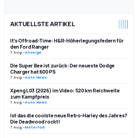
AKTUELLSTE ARTIKEL
It’s Offroad-Time: H&R-Höherlegungsfedern für
den Ford Ranger
7 Aug.
-
Anzeige
Die Super Bee ist zurück: Der neueste Dodge
Charger hat 600 PS
7 Aug.
-
Auto News
Xpeng L03 (2026) im Video: 520 km Reichweite
zum Kampfpreis
7 Aug.
-
Auto News
Ist das die coolste neue Retro-Harley des Jahres?
Die Deadwood rockt!
7 Aug.
-
Motorrad