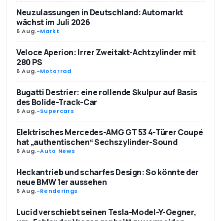
Neuzulassungen in Deutschland: Automarkt
wächst im Juli 2026
6 Aug.
-
Markt
Veloce Aperion: Irrer Zweitakt-Achtzylinder mit
280 PS
6 Aug.
-
Motorrad
Bugatti Destrier: eine rollende Skulpur auf Basis
des Bolide-Track-Car
6 Aug.
-
Supercars
Elektrisches Mercedes-AMG GT 53 4-Türer Coupé
hat „authentischen“ Sechszylinder-Sound
6 Aug.
-
Auto News
Heckantrieb und scharfes Design: So könnte der
neue BMW 1er aussehen
6 Aug.
-
Renderings
Lucid verschiebt seinen Tesla-Model-Y-Gegner,