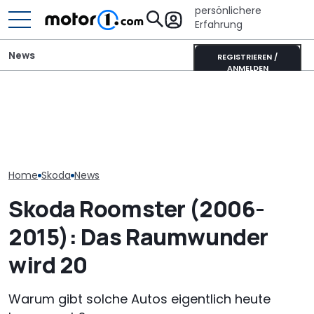
persönlichere
Erfahrung
News
REGISTRIEREN /
ANMELDEN
Autobauer m
700 Stunden Handarbeit:
Adria Twin (2026): Kult-
langsamer ma
Dieser Skoda Kodiaq
Campervan komplett
bevor die Zuve
besteht aus Papier
neu
noch weiter si
Home
Skoda
News
Skoda Roomster (2006-
2015): Das Raumwunder
wird 20
Warum gibt solche Autos eigentlich heute