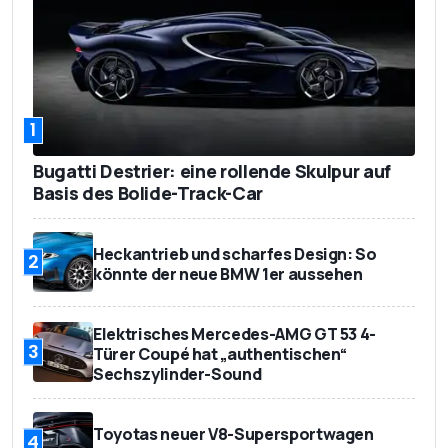
1
Bugatti Destrier: eine rollende Skulpur auf
Basis des Bolide-Track-Car
Heckantrieb und scharfes Design: So
2
könnte der neue BMW 1er aussehen
Elektrisches Mercedes-AMG GT 53 4-
3
Türer Coupé hat „authentischen“
Sechszylinder-Sound
Toyotas neuer V8-Supersportwagen
4