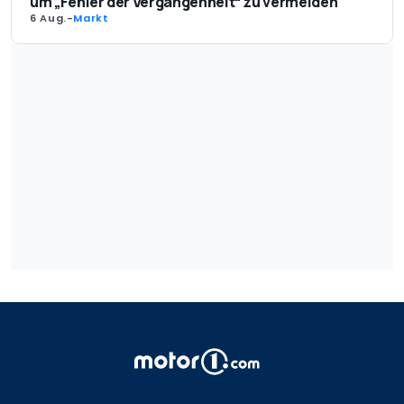
um „Fehler der Vergangenheit“ zu vermeiden
6 Aug.
-
Markt