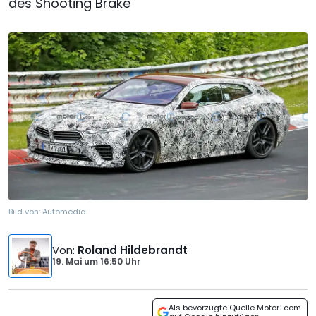
des Shooting Brake
Bild von:
Automedia
Von
:
Roland Hildebrandt
19. Mai
um
16:50 Uhr
Als bevorzugte Quelle Motor1.com