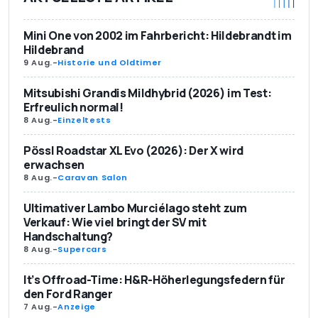
Mini One von 2002 im Fahrbericht: Hildebrandt im
Hildebrand
9 Aug.
-
Historie und Oldtimer
Mitsubishi Grandis Mildhybrid (2026) im Test:
Erfreulich normal!
8 Aug.
-
Einzeltests
Pössl Roadstar XL Evo (2026): Der X wird
erwachsen
8 Aug.
-
Caravan Salon
Ultimativer Lambo Murciélago steht zum
Verkauf: Wie viel bringt der SV mit
Handschaltung?
8 Aug.
-
Supercars
It’s Offroad-Time: H&R-Höherlegungsfedern für
den Ford Ranger
7 Aug.
-
Anzeige