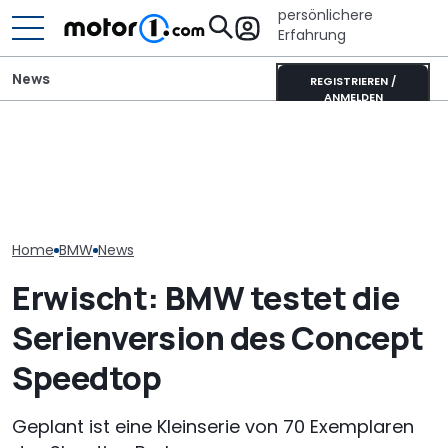
persönlichere
Erfahrung
News
REGISTRIEREN /
ANMELDEN
Heckantrieb und
scharfes Design: So
Mitsubishi Grandis
Der nächste 
könnte der neue BMW 1er
Mildhybrid (2026) im Test:
Touring (2028)
aussehen
Erfreulich normal!
wissen wir bis
Home
BMW
News
Erwischt: BMW testet die
Serienversion des Concept
Speedtop
Geplant ist eine Kleinserie von 70 Exemplaren