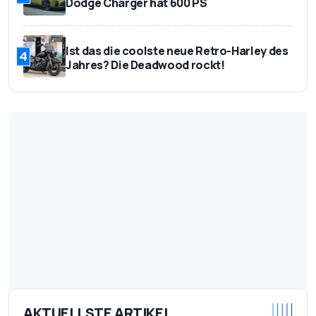
Dodge Charger hat 600 PS
Ist das die coolste neue Retro-Harley des
4
Jahres? Die Deadwood rockt!
AKTUELLSTE ARTIKEL