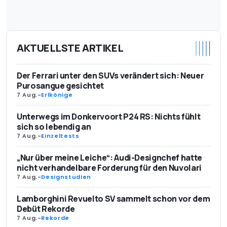
AKTUELLSTE ARTIKEL
Der Ferrari unter den SUVs verändert sich: Neuer
Purosangue gesichtet
7 Aug.
-
Erlkönige
Unterwegs im Donkervoort P24 RS: Nichts fühlt
sich so lebendig an
7 Aug.
-
Einzeltests
„Nur über meine Leiche“: Audi-Designchef hatte
nicht verhandelbare Forderung für den Nuvolari
7 Aug.
-
Designstudien
Lamborghini Revuelto SV sammelt schon vor dem
Debüt Rekorde
7 Aug.
-
Rekorde