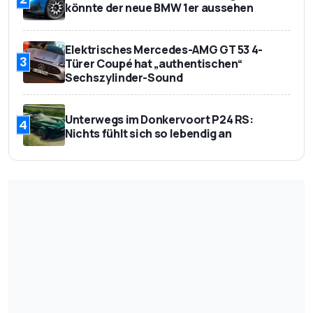
könnte der neue BMW 1er aussehen
Elektrisches Mercedes-AMG GT 53 4-
3
Türer Coupé hat „authentischen“
Sechszylinder-Sound
Unterwegs im Donkervoort P24 RS:
4
Nichts fühlt sich so lebendig an