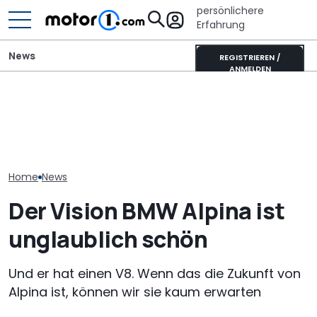
persönlichere
Erfahrung
News
REGISTRIEREN /
ANMELDEN
Elektrisches Mercedes-
AMG GT 53 4-Türer
Lamborghini Revuelto SV
Neuer Audi Q
Coupé hat
sammelt schon vor dem
Zweite Genera
„authentischen“
Debüt Rekorde
SUV-Coupés b
Sechszylinder-Sound
Home
News
Der Vision BMW Alpina ist
unglaublich schön
Und er hat einen V8. Wenn das die Zukunft von
Alpina ist, können wir sie kaum erwarten