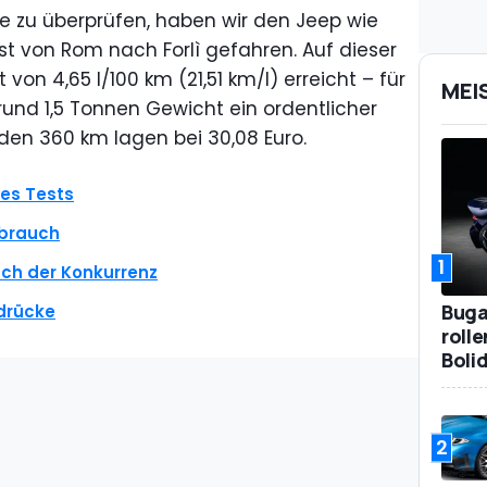
e zu überprüfen, haben wir den Jeep wie
t von Rom nach Forlì gefahren. Auf dieser
von 4,65 l/100 km (21,51 km/l) erreicht – für
MEI
rund 1,5 Tonnen Gewicht ein ordentlicher
 den 360 km lagen bei 30,08 Euro.
es Tests
rbrauch
1
ch der Konkurrenz
Bugat
drücke
roll
Boli
2