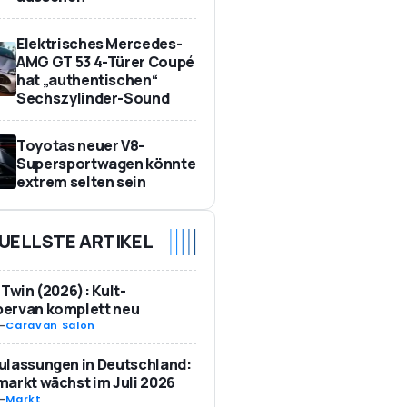
Elektrisches Mercedes-
AMG GT 53 4-Türer Coupé
hat „authentischen“
Sechszylinder-Sound
Toyotas neuer V8-
Supersportwagen könnte
extrem selten sein
UELLSTE ARTIKEL
 Twin (2026): Kult-
ervan komplett neu
-
Caravan Salon
ulassungen in Deutschland:
arkt wächst im Juli 2026
-
Markt