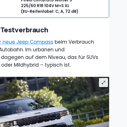
Pirelli Cinturato Winter 3
225/60 R18 104V M+S XL
(EU-Reifenlabel: C, A, 72 dB)
 Testverbrauch
r neue Jeep Compass
beim Verbrauch
e Autobahn. Im urbanen und
er dagegen auf dem Niveau, das für SUVs
 oder Mildhybrid – typisch ist.