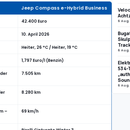
Jeep Compass e-Hybrid Business
Veloc
Achtz
42.400 Euro
6 Aug.
Bugat
10. April 2026
Skulp
Trac
Heiter, 26 °C / Heiter, 19 °C
6 Aug.
1,797 Euro/l (Benzin)
Elek
53 4-
 der
7.505 km
„auth
Soun
6 Aug.
der
8.280 km
om –
69 km/h