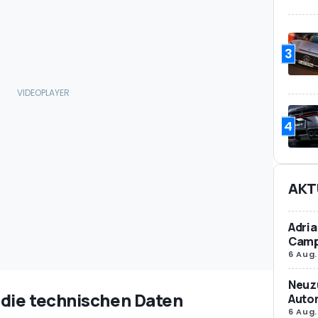
3
4
AKT
Adria
Camp
6 Aug.
Neuz
die technischen Daten
Autom
6 Aug.