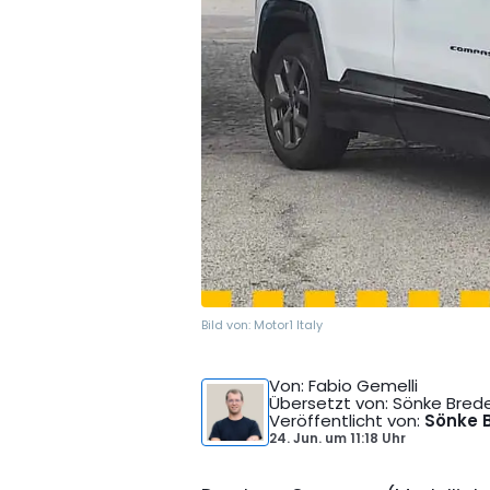
Bild von:
Motor1 Italy
Von
: Fabio Gemelli
Übersetzt von
: Sönke Bred
Veröffentlicht von
:
Sönke 
24. Jun.
um
11:18 Uhr