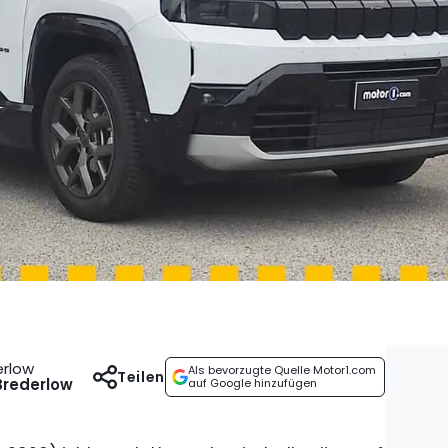
erlow
Als bevorzugte Quelle Motor1.com
Teilen
Brederlow
auf Google hinzufügen