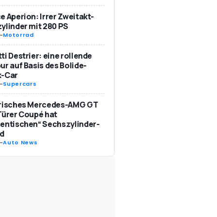
e Aperion: Irrer Zweitakt-
ylinder mit 280 PS
-
Motorrad
ti Destrier: eine rollende
ur auf Basis des Bolide-
k-Car
-
Supercars
trisches Mercedes-AMG GT
Türer Coupé hat
entischen“ Sechszylinder-
d
-
Auto News