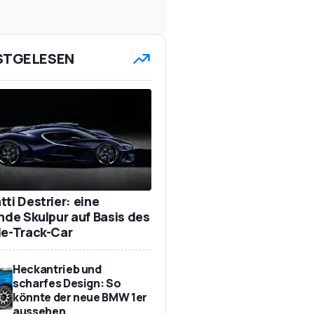
STGELESEN
ti Destrier: eine
ende Skulpur auf Basis des
de-Track-Car
Heckantrieb und
scharfes Design: So
könnte der neue BMW 1er
aussehen