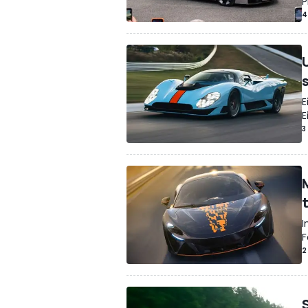
P
4
E
E
3
I
F
2