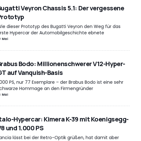
Bugatti Veyron Chassis 5.1: Der vergessene
Prototyp
ie dieser Prototyp des Bugatti Veyron den Weg für das
rste Hypercar der Automobilgeschichte ebnete
9 Mai
Brabus Bodo: Millionenschwerer V12-Hyper-
GT auf Vanquish-Basis
.000 PS, nur 77 Exemplare – der Brabus Bodo ist eine sehr
chwarze Hommage an den Firmengründer
6 Mai
Italo-Hypercar: Kimera K-39 mit Koenigsegg-
V8 und 1.000 PS
ancia lässt bei der Retro-Optik grüßen, hat damit aber