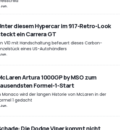
reisschild
 Jun.
Unter diesem Hypercar im 917-Retro-Look
steckt ein Carrera GT
in V10 mit Handschaltung befeuert dieses Carbon-
inzelstück eines US-Autohändlers
 Jun.
McLaren Artura 1000GP by MSO zum
tausendsten Formel-1-Start
n Monaco wird der langen Historie von McLaren in der
ormel 1 gedacht
 Jun.
Schade: Die Dodge Viper kommt nicht