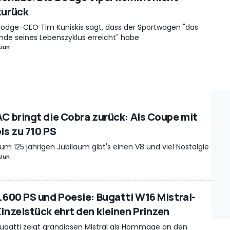
zurück
odge-CEO Tim Kuniskis sagt, dass der Sportwagen "das
nde seines Lebenszyklus erreicht" habe
 Jun.
AC bringt die Cobra zurück: Als Coupe mit
is zu 710 PS
um 125 jährigen Jubiläum gibt's einen V8 und viel Nostalgie
 Jun.
1.600 PS und Poesie: Bugatti W16 Mistral-
Einzelstück ehrt den kleinen Prinzen
ugatti zeigt grandiosen Mistral als Hommage an den