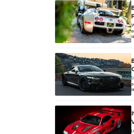
W
e
1
1
s
1
L