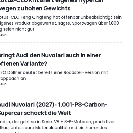
wegen zu hohen Gewichts
otus-CEO Feng Qingfeng hat offenbar unbeabsichtigt sein
igenes Produkt abgewertet, sagte, Sportwagen über 1.800
g seien nicht gut
 Jun.
Bringt Audi den Nuvolari auch in einer
offenen Variante?
EO Döllner deutet bereits eine Roadster-Version mit
lappdach an
 Jun.
Audi Nuvolari (2027): 1.001-PS-Carbon-
Supercar schockt die Welt
nd ja, der geht so in Serie. V8 + 3-E-Motoren, prädiktiver
llrad, unfassbare Materialqualität und ein horrendes