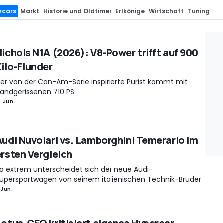
rcars
Markt
Historie und Oldtimer
Erlkönige
Wirtschaft
Tuning
rstellungen
Designstudien
Renderings
Technik
Motorrad
Vergess
üchte
Events
Green Cars
Stars/Entertainment
Rekorde
Trending
Nichols N1A (2026): V8-Power trifft auf 900
ort.com
Motorsport.com
Tipps und Tests
Kilo-Flunder
er von der Can-Am-Serie inspirierte Purist kommt mit
andgerissenen 710 PS
6 Jun.
Audi Nuvolari vs. Lamborghini Temerario im
ersten Vergleich
o extrem unterscheidet sich der neue Audi-
upersportwagen von seinem italienischen Technik-Bruder
 Jun.
Lotus-CEO kritisiert eigenes Hypercar