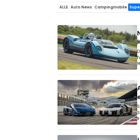
ALLE
Auto News
Campingmobile
Supe
Sondermodelle
Anzeige
Teaser
Neuvo
Ratgeber
Bizarr
Design
Interview
Ger
Videospiele
In eigener Sache
Motorsp
D
h
1
S
S
5