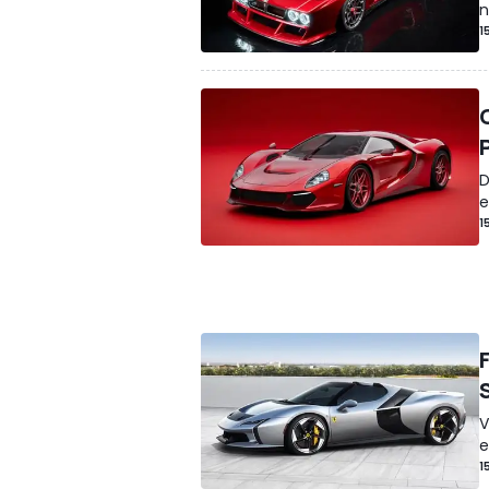
n
1
D
e
1
V
e
1