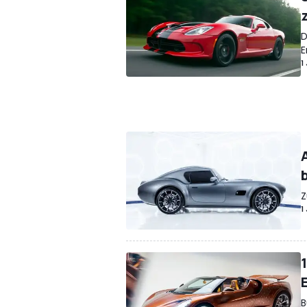
D
E
1
b
Z
1
B