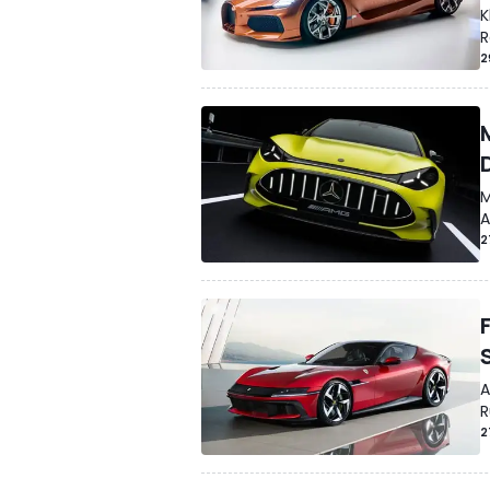
K
R
2
M
A
2
F
A
R
2