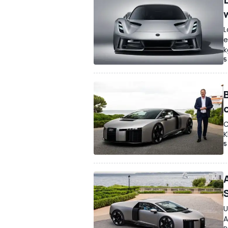
L
e
k
5
C
K
5
U
A