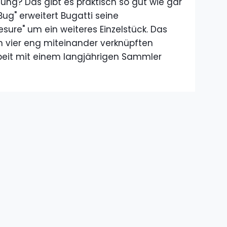
tung? Das gibt es praktisch so gut wie gar
 Bug" erweitert Bugatti seine
esure" um ein weiteres Einzelstück. Das
von vier eng miteinander verknüpften
beit mit einem langjährigen Sammler