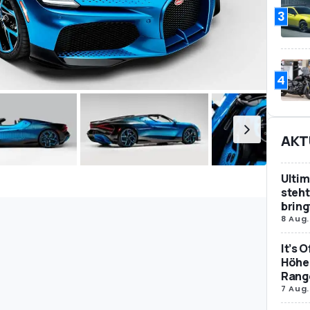
3
4
AKT
Ultim
steht
bring
8 Aug.
It’s 
Höher
Rang
7 Aug.