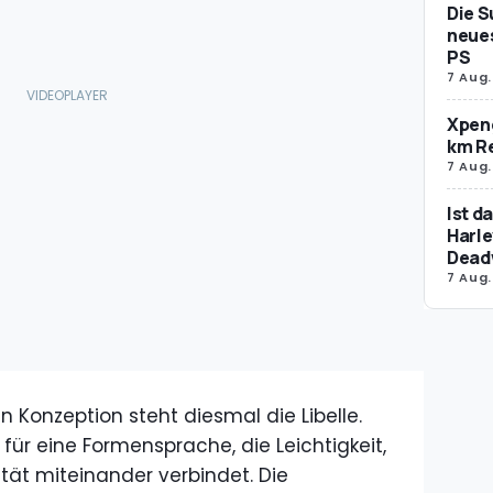
Die S
neues
PS
7 Aug.
Xpeng
km R
7 Aug.
Ist d
Harle
Dead
7 Aug.
 Konzeption steht diesmal die Libelle.
 für eine Formensprache, die Leichtigkeit,
tät miteinander verbindet. Die