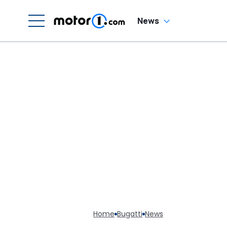
H
News
Home
Bugatti
News