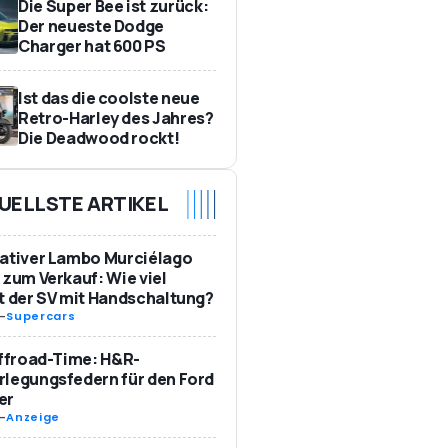
Die Super Bee ist zurück:
Der neueste Dodge
Charger hat 600 PS
Ist das die coolste neue
Retro-Harley des Jahres?
Die Deadwood rockt!
UELLSTE ARTIKEL
ativer Lambo Murciélago
 zum Verkauf: Wie viel
t der SV mit Handschaltung?
-
Supercars
Offroad-Time: H&R-
legungsfedern für den Ford
er
-
Anzeige