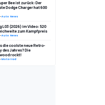
uper Bee ist zurück: Der
te Dodge Charger hat 600
-
Auto News
 L03 (2026) im Video: 520
eichweite zum Kampfpreis
-
Auto News
as die coolste neue Retro-
y des Jahres? Die
wood rockt!
-
Motorrad