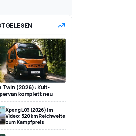
STGELESEN
a Twin (2026): Kult-
ervan komplett neu
Xpeng L03 (2026) im
Video: 520 km Reichweite
zum Kampfpreis