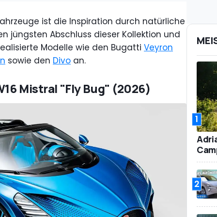
rzeuge ist die Inspiration durch natürliche
 den jüngsten Abschluss dieser Kollektion und
MEI
ealisierte Modelle wie den Bugatti
Veyron
on
sowie den
Divo
an.
W16 Mistral "Fly Bug" (2026)
1
Adri
Camp
2