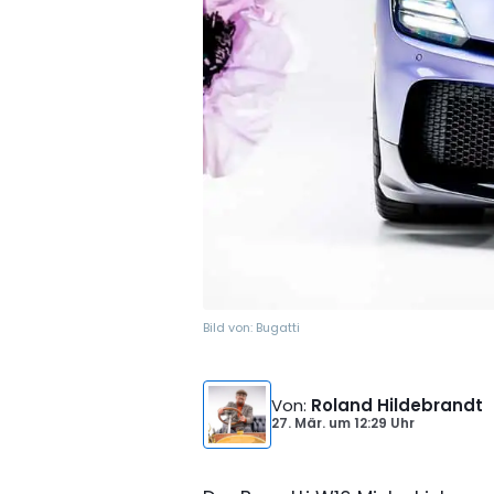
Bild von:
Bugatti
Von
:
Roland Hildebrandt
27. Mär.
um
12:29 Uhr