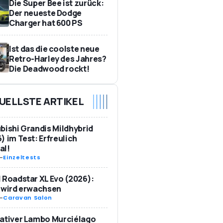
Die Super Bee ist zurück:
Der neueste Dodge
Charger hat 600 PS
Ist das die coolste neue
Retro-Harley des Jahres?
Die Deadwood rockt!
UELLSTE ARTIKEL
bishi Grandis Mildhybrid
) im Test: Erfreulich
al!
-
Einzeltests
 Roadstar XL Evo (2026):
 wird erwachsen
-
Caravan Salon
ativer Lambo Murciélago