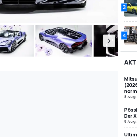
3
4
AKT
Mitsu
(2026
norm
8 Aug.
Pössl
Der X
8 Aug.
Ultim