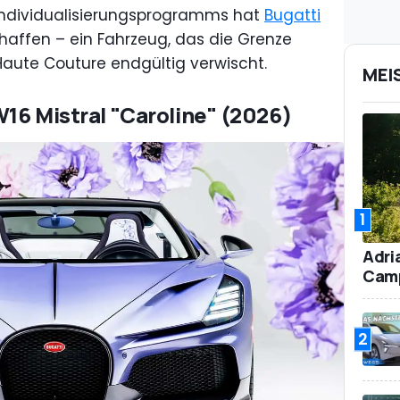
Individualisierungsprogramms hat
Bugatti
chaffen – ein Fahrzeug, das die Grenze
ute Couture endgültig verwischt.
MEI
W16 Mistral "Caroline" (2026)
1
Adri
Camp
2