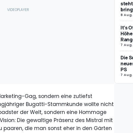
steht
bring
8 Aug.
It’s 
Höher
Rang
7 Aug.
Die S
neues
PS
7 Aug.
Marketing-Gag, sondern eine zutiefst
angjähriger Bugatti-Stammkunde wollte nicht
Roadster der Welt, sondern eine Hommage
Vision: Die gewaltige Präsenz des Mistral mit
zu paaren, die man sonst eher in den Gärten