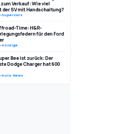
 zum Verkauf: Wie viel
t der SV mit Handschaltung?
-
Supercars
Offroad-Time: H&R-
legungsfedern für den Ford
er
-
Anzeige
uper Bee ist zurück: Der
te Dodge Charger hat 600
-
Auto News