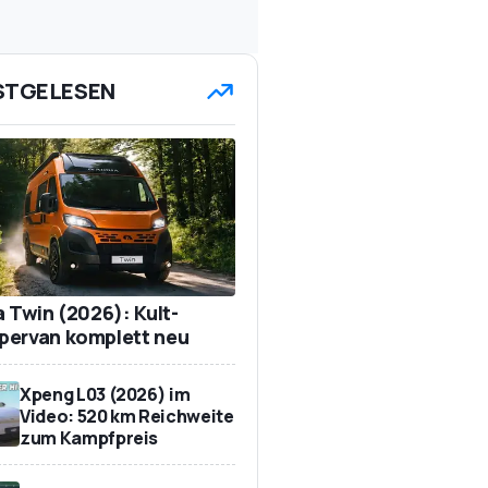
STGELESEN
a Twin (2026): Kult-
ervan komplett neu
Xpeng L03 (2026) im
Video: 520 km Reichweite
zum Kampfpreis