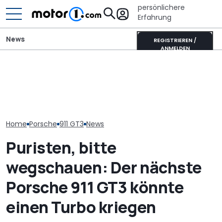
persönlichere
Erfahrung
News
REGISTRIEREN /
ANMELDEN
Erwischt: Warum trägt
Xpeng L03 (2026) im
Porsche verlä
dieser Porsche 911 GT3
Video: 520 km Reichweite
Standortsich
einen Entenbürzel?
zum Kampfpreis
fünf Jahre bis
Home
Porsche
911 GT3
News
Puristen, bitte
wegschauen: Der nächste
Porsche 911 GT3 könnte
einen Turbo kriegen