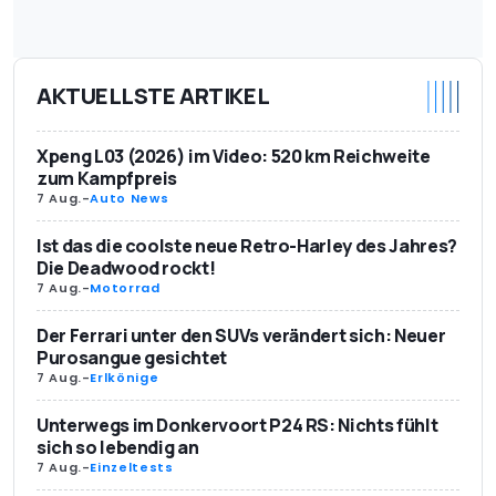
AKTUELLSTE ARTIKEL
Xpeng L03 (2026) im Video: 520 km Reichweite
zum Kampfpreis
7 Aug.
-
Auto News
Ist das die coolste neue Retro-Harley des Jahres?
Die Deadwood rockt!
7 Aug.
-
Motorrad
Der Ferrari unter den SUVs verändert sich: Neuer
Purosangue gesichtet
7 Aug.
-
Erlkönige
Unterwegs im Donkervoort P24 RS: Nichts fühlt
sich so lebendig an
7 Aug.
-
Einzeltests