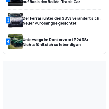
auf Basis des Bolide-Track-Car
Der Ferrari unter den SUVs verändert sich:
3
Neuer Purosangue gesichtet
Unterwegs im Donkervoort P24 RS:
4
Nichts fühlt sich so lebendig an