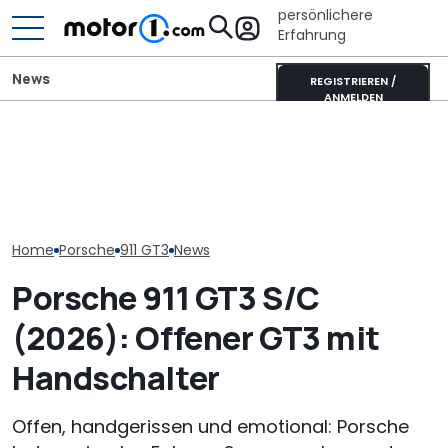
persönlichere
Erfahrung
News
REGISTRIEREN /
ANMELDEN
Erwischt: Warum trägt
Mitsubishi Grandis
Porsche verlä
dieser Porsche 911 GT3
Mildhybrid (2026) im Test:
Standortsich
einen Entenbürzel?
Erfreulich normal!
fünf Jahre bis
Home
Porsche
911 GT3
News
Porsche 911 GT3 S/C
(2026): Offener GT3 mit
Handschalter
Offen, handgerissen und emotional: Porsche