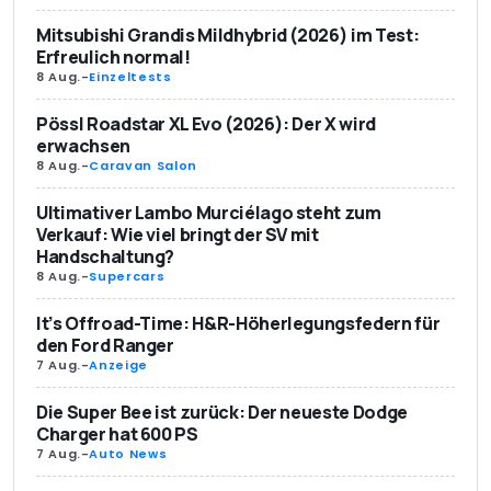
Mitsubishi Grandis Mildhybrid (2026) im Test:
Erfreulich normal!
8 Aug.
-
Einzeltests
Pössl Roadstar XL Evo (2026): Der X wird
erwachsen
8 Aug.
-
Caravan Salon
Ultimativer Lambo Murciélago steht zum
Verkauf: Wie viel bringt der SV mit
Handschaltung?
8 Aug.
-
Supercars
It’s Offroad-Time: H&R-Höherlegungsfedern für
den Ford Ranger
7 Aug.
-
Anzeige
Die Super Bee ist zurück: Der neueste Dodge
Charger hat 600 PS
7 Aug.
-
Auto News