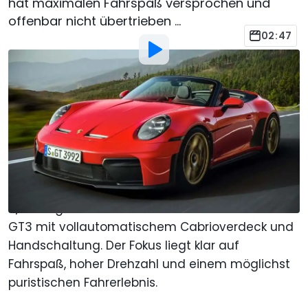
hat maximalen Fahrspaß versprochen und
offenbar nicht übertrieben ...
02:47
Bild von:
Porsche
Von
:
Christopher Otto
14. Apr.
um
16:00 Uhr
Als bevorzugte Quelle Motor1.com
auf Google hinzufügen
Porsche öffnet den GT3: Mit dem neuen 911 GT3
S/C bringen die Zuffenhausener erstmals einen
GT3 mit vollautomatischem Cabrioverdeck und
Handschaltung. Der Fokus liegt klar auf
Fahrspaß, hoher Drehzahl und einem möglichst
puristischen Fahrerlebnis.