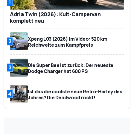
1
Adria Twin (2026): Kult-Campervan
komplett neu
Xpeng L03 (2026) im Video: 520 km
2
Reichweite zum Kampfpreis
Die Super Bee ist zurück: Der neueste
3
Dodge Charger hat 600 PS
Ist das die coolste neue Retro-Harley des
4
Jahres? Die Deadwood rockt!