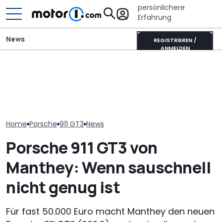
persönlichere
Erfahrung
News
REGISTRIEREN /
ANMELDEN
Erwischt: Warum trägt
Mini One von 2002 im
Porsche verlä
dieser Porsche 911 GT3
Fahrbericht: Hildebrandt
Standortsich
einen Entenbürzel?
im Hildebrand
fünf Jahre bis
Home
Porsche
911 GT3
News
Porsche 911 GT3 von
Manthey: Wenn sauschnell
nicht genug ist
Für fast 50.000 Euro macht Manthey den neuen