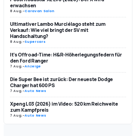
erwachsen
8 Aug.
-
Caravan Salon
Ultimativer Lambo Murciélago steht zum
Verkauf: Wie viel bringt der SV mit
Handschaltung?
8 Aug.
-
Supercars
It’s Offroad-Time: H&R-Höherlegungsfedern für
den Ford Ranger
7 Aug.
-
Anzeige
Die Super Bee ist zurück: Der neueste Dodge
Charger hat 600 PS
7 Aug.
-
Auto News
Xpeng L03 (2026) im Video: 520 km Reichweite
zum Kampfpreis
7 Aug.
-
Auto News