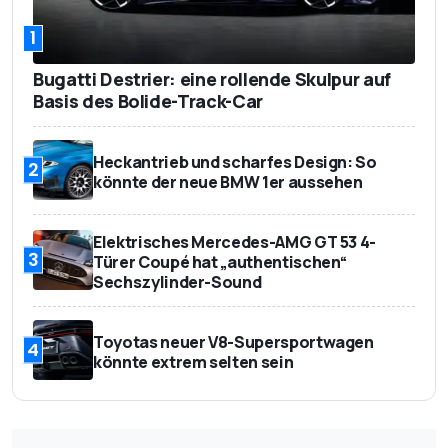
1
Bugatti Destrier: eine rollende Skulpur auf
Basis des Bolide-Track-Car
Heckantrieb und scharfes Design: So
2
könnte der neue BMW 1er aussehen
Elektrisches Mercedes-AMG GT 53 4-
3
Türer Coupé hat „authentischen“
Sechszylinder-Sound
Toyotas neuer V8-Supersportwagen
4
könnte extrem selten sein