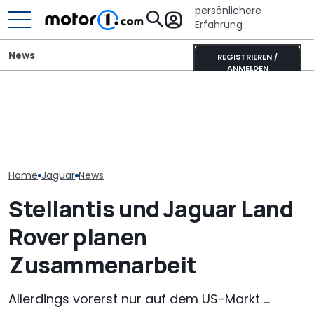
persönlichere
Erfahrung
News
REGISTRIEREN /
ANMELDEN
Jaguar Type 01 zeigt sich
Neuzulassungen in
Ferrari Luce: 
beim Goodwood Festival
Deutschland: Automarkt
für 2026 ange
of Speed 2026
wächst im Juli 2026
ausverkauft
Home
Jaguar
News
Stellantis und Jaguar Land
Rover planen
Zusammenarbeit
Allerdings vorerst nur auf dem US-Markt ...