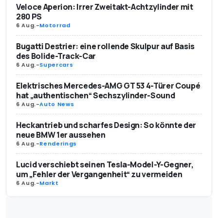
Veloce Aperion: Irrer Zweitakt-Achtzylinder mit
280 PS
6 Aug.
-
Motorrad
Bugatti Destrier: eine rollende Skulpur auf Basis
des Bolide-Track-Car
6 Aug.
-
Supercars
Elektrisches Mercedes-AMG GT 53 4-Türer Coupé
hat „authentischen“ Sechszylinder-Sound
6 Aug.
-
Auto News
Heckantrieb und scharfes Design: So könnte der
neue BMW 1er aussehen
6 Aug.
-
Renderings
Lucid verschiebt seinen Tesla-Model-Y-Gegner,
um „Fehler der Vergangenheit“ zu vermeiden
6 Aug.
-
Markt