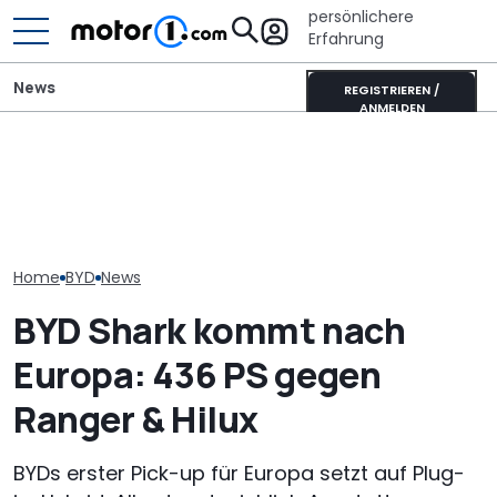
persönlichere
Erfahrung
News
REGISTRIEREN /
ANMELDEN
Der nächste Chevy
Wer gehört wem? Alle
Camaro könnte eine
BYD Dolphin G 
großen Automarken und
viertürige Sportlimousine
Innenraum des
ihre Mutterkonzerne
werden
Hybrid im Deta
Home
BYD
News
BYD Shark kommt nach
Europa: 436 PS gegen
Ranger & Hilux
BYDs erster Pick-up für Europa setzt auf Plug-