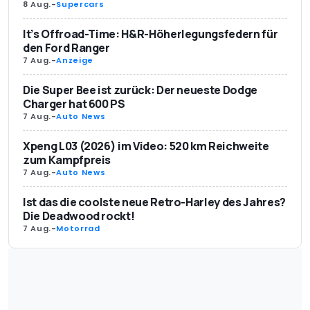
8 Aug.
-
Supercars
It’s Offroad-Time: H&R-Höherlegungsfedern für
den Ford Ranger
7 Aug.
-
Anzeige
Die Super Bee ist zurück: Der neueste Dodge
Charger hat 600 PS
7 Aug.
-
Auto News
Xpeng L03 (2026) im Video: 520 km Reichweite
zum Kampfpreis
7 Aug.
-
Auto News
Ist das die coolste neue Retro-Harley des Jahres?
Die Deadwood rockt!
7 Aug.
-
Motorrad