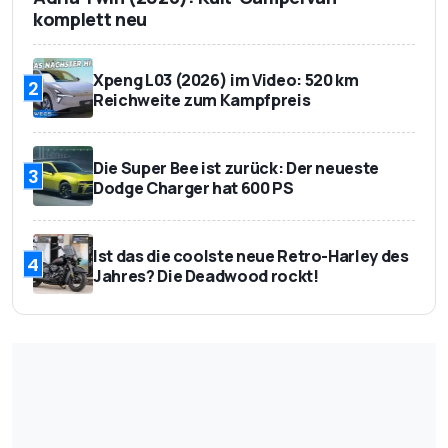
komplett neu
Xpeng L03 (2026) im Video: 520 km
2
Reichweite zum Kampfpreis
Die Super Bee ist zurück: Der neueste
3
Dodge Charger hat 600 PS
Ist das die coolste neue Retro-Harley des
4
Jahres? Die Deadwood rockt!