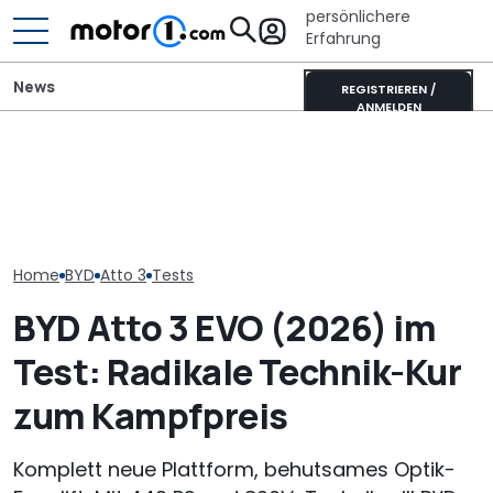
persönlichere
Erfahrung
News
REGISTRIEREN /
ANMELDEN
544 PS und Le
BYD Dolphin G (2026): Der
Pössl Roadstar XL Evo
Dieser BYD-
Innenraum des Plug-in-
(2026): Der X wird
Geländewage
Hybrid im Detail
erwachsen
uns
Home
BYD
Atto 3
Tests
BYD Atto 3 EVO (2026) im
Test: Radikale Technik-Kur
zum Kampfpreis
Komplett neue Plattform, behutsames Optik-