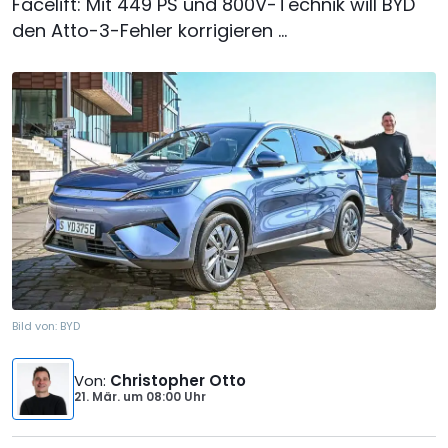
Facelift: Mit 449 PS und 800V-Technik will BYD
den Atto-3-Fehler korrigieren ...
Bild von:
BYD
Von
:
Christopher Otto
21. Mär.
um
08:00 Uhr