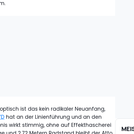
m.
 optisch ist das kein radikaler Neuanfang,
YD
hat an der Linienführung und an den
nis wirkt stimmig, ohne auf Effekthascherei
MEI
ge und 2,72 Metern Radstand bleibt der Atto