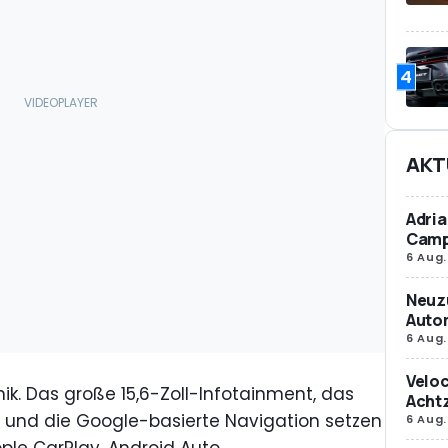
4
AKT
Adria
Camp
6 Aug.
Neuz
Autom
6 Aug.
Veloc
k. Das große 15,6-Zoll-Infotainment, das
Achtz
 und die Google-basierte Navigation setzen
6 Aug.
le CarPlay, Android Auto,