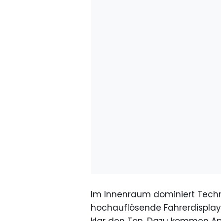
Im Innenraum dominiert Techni
hochauflösende Fahrerdisplay
klar den Ton. Dazu kommen App