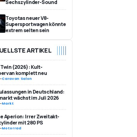
Sechszylinder-Sound
Toyotas neuer V8-
Supersportwagen könnte
extrem selten sein
UELLSTE ARTIKEL
 Twin (2026): Kult-
ervan komplett neu
-
Caravan Salon
ulassungen in Deutschland:
arkt wächst im Juli 2026
-
Markt
e Aperion: Irrer Zweitakt-
ylinder mit 280 PS
-
Motorrad