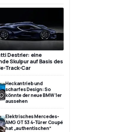
ti Destrier: eine
ende Skulpur auf Basis des
de-Track-Car
Heckantrieb und
scharfes Design: So
könnte der neue BMW 1er
aussehen
Elektrisches Mercedes-
AMG GT 53 4-Türer Coupé
hat „authentischen“