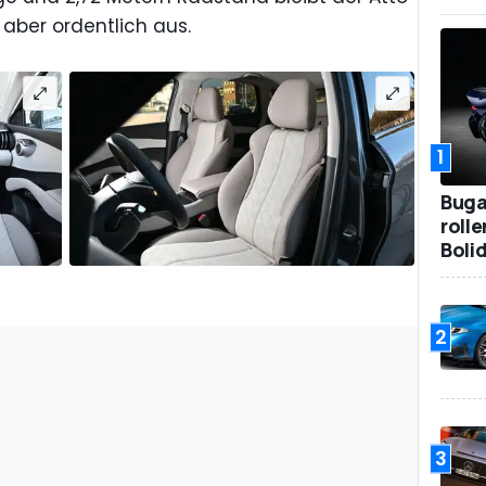
 aber ordentlich aus.
1
Bugat
roll
Boli
2
3