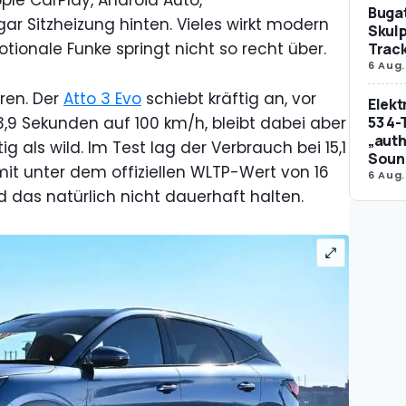
Bugat
 Sitzheizung hinten. Vieles wirkt modern
Skulp
tionale Funke springt nicht so recht über.
Trac
6 Aug.
ren. Der
Atto 3 Evo
schiebt kräftig an, vor
Elek
 3,9 Sekunden auf 100 km/h, bleibt dabei aber
53 4-
„auth
 als wild. Im Test lag der Verbrauch bei 15,1
Soun
it unter dem offiziellen WLTP-Wert von 16
6 Aug.
rd das natürlich nicht dauerhaft halten.