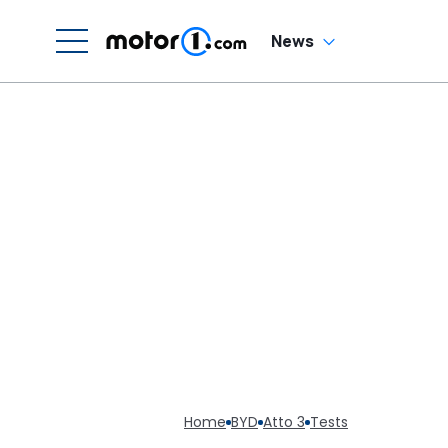
News
Home
BYD
Atto 3
Tests