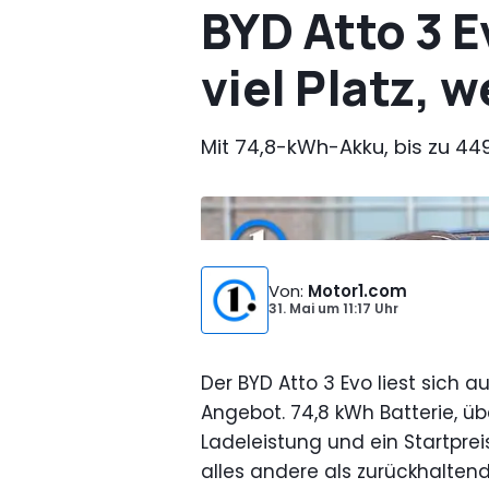
BYD Atto 3 E
viel Platz, 
Mit 74,8-kWh-Akku, bis zu 449
Bild von:
Motor1.com Deutschland
Von
:
Motor1.com
31. Mai
um
11:17 Uhr
Der BYD Atto 3 Evo liest sich a
Angebot. 74,8 kWh Batterie, üb
Ladeleistung und ein Startpreis
alles andere als zurückhalten