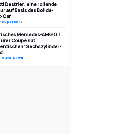
ti Destrier: eine rollende
ur auf Basis des Bolide-
k-Car
-
Supercars
trisches Mercedes-AMG GT
Türer Coupé hat
entischen“ Sechszylinder-
d
-
Auto News