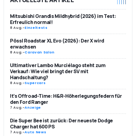
Mitsubishi Grandis Mildhybrid (2026) im Test:
Erfreulich normal!
8 Aug.
-
Einzeltests
Pössl Roadstar XL Evo (2026): Der X wird
erwachsen
8 Aug.
-
Caravan Salon
Ultimativer Lambo Murciélago steht zum
Verkauf: Wie viel bringt der SV mit
Handschaltung?
8 Aug.
-
Supercars
It’s Offroad-Time: H&R-Höherlegungsfedern für
den Ford Ranger
7 Aug.
-
Anzeige
Die Super Bee ist zurück: Der neueste Dodge
Charger hat 600 PS
7 Aug.
-
Auto News