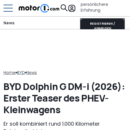
persönlichere
Erfahrung
News
REGISTRIEREN /
ANMELDEN
544 PS und Le
BYD Dolphin G (2026): Der
Pössl Roadstar XL Evo
Dieser BYD-
Innenraum des Plug-in-
(2026): Der X wird
Geländewage
Hybrid im Detail
erwachsen
uns
Home
BYD
News
BYD Dolphin G DM-i (2026):
Erster Teaser des PHEV-
Kleinwagens
Er soll kombiniert rund 1.000 Kilometer