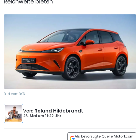
Reichweite bieten
Bild von:
BYD
Von
:
Roland Hildebrandt
26. Mai
um
11:22 Uhr
Als bevorzugte Quelle Motor1.com