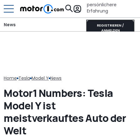
persönlichere
Erfahrung
News
REGISTRIEREN /
ANMELDEN
Lucid verschie
Neuzulassungen in
Toyota Corolla Touring
Tesla-Model-
Deutschland: Automarkt
Sports (2026) im Test:
um „Fehler de
wächst im Juli 2026
Alles Taxi oder was?
Vergangenheit
vermeiden
Home
Tesla
Model Y
News
Motor1 Numbers: Tesla
Model Y ist
meistverkauftes Auto der
Welt