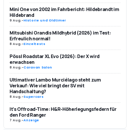
Mini One von 2002 im Fahrbericht: Hildebrandt im
Hildebrand
9 Aug.
-
Historie und Oldtimer
Mitsubishi Grandis Mildhybrid (2026) im Test:
Erfreulich normal!
8 Aug.
-
Einzeltests
Pössl Roadstar XL Evo (2026): Der X wird
erwachsen
8 Aug.
-
Caravan Salon
Ultimativer Lambo Murciélago steht zum
Verkauf: Wie viel bringt der SV mit
Handschaltung?
8 Aug.
-
Supercars
It’s Offroad-Time: H&R-Höherlegungsfedern für
den Ford Ranger
7 Aug.
-
Anzeige