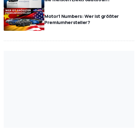
Motor1 Numbers: Wer ist größter
Premiumhersteller?