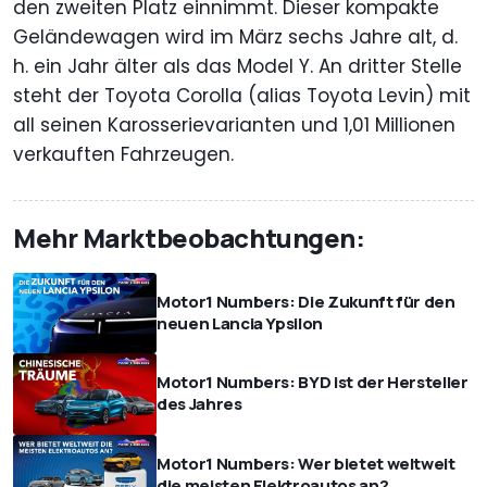
den zweiten Platz einnimmt. Dieser kompakte
Geländewagen wird im März sechs Jahre alt, d.
h. ein Jahr älter als das Model Y. An dritter Stelle
steht der Toyota Corolla (alias Toyota Levin) mit
all seinen Karosserievarianten und 1,01 Millionen
verkauften Fahrzeugen.
Mehr Marktbeobachtungen:
Motor1 Numbers: Die Zukunft für den
neuen Lancia Ypsilon
Motor1 Numbers: BYD ist der Hersteller
des Jahres
Motor1 Numbers: Wer bietet weltweit
die meisten Elektroautos an?