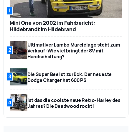
1
Mini One von 2002 im Fahrbericht:
Hildebrandt im Hildebrand
Ultimativer Lambo Murciélago steht zum
2
Verkauf: Wie viel bringt der SV mit
Handschaltung?
Die Super Bee ist zurück: Der neueste
3
Dodge Charger hat 600 PS
Ist das die coolste neue Retro-Harley des
4
Jahres? Die Deadwood rockt!