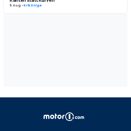
5 Aug.
-
Erlkönige