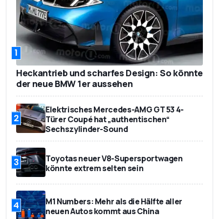
1
Heckantrieb und scharfes Design: So könnte
der neue BMW 1er aussehen
Elektrisches Mercedes-AMG GT 53 4-
2
Türer Coupé hat „authentischen“
Sechszylinder-Sound
Toyotas neuer V8-Supersportwagen
3
könnte extrem selten sein
M1 Numbers: Mehr als die Hälfte aller
4
neuen Autos kommt aus China