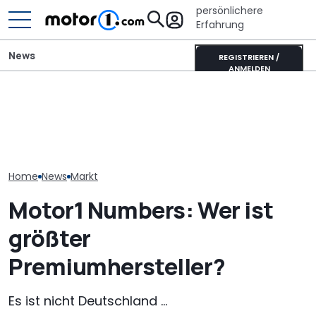
persönlichere
Erfahrung
News
REGISTRIEREN /
ANMELDEN
Lucid verschiebt seinen
Tesla-Model-Y-Gegner,
Laika Kreos H 5109 MB: So
M1 Numbers: Me
um „Fehler der
will der neue Luxus-
Hälfte aller n
Vergangenheit“ zu
Integrierte punkten
kommt aus Ch
vermeiden
Home
News
Markt
Motor1 Numbers: Wer ist
größter
Premiumhersteller?
Es ist nicht Deutschland ...