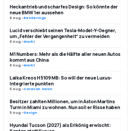
Heckantrieb und scharfes Design: So könnte der
neue BMW 1er aussehen
6 Aug.
-
Renderings
Lucid verschiebt seinen Tesla-Model-Y-Gegner,
um „Fehler der Vergangenheit“ zu vermeiden
6 Aug.
-
Markt
M1 Numbers: Mehr als die Hälfte aller neuen Autos
kommt aus China
6 Aug.
-
Markt
Laika Kreos H 5109 MB: So will der neue Luxus-
Integrierte punkten
5 Aug.
-
Caravan Salon
Besitzer zahlten Millionen, um in Aston Martins
Turm in Miami zu wohnen. Nun soll er Risse haben
5 Aug.
-
Design
Hyundai Tucson (2027) als Erlkönig erwischt:
Kanten statt Kurven