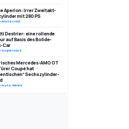
e Aperion: Irrer Zweitakt-
ylinder mit 280 PS
-
Motorrad
ti Destrier: eine rollende
ur auf Basis des Bolide-
k-Car
-
Supercars
trisches Mercedes-AMG GT
Türer Coupé hat
entischen“ Sechszylinder-
d
-
Auto News