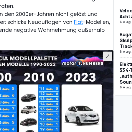
raten.
Veloc
n den 2000er-Jahren nicht gelöst und
Achtz
her: schicke Neuauflagen von
Fiat
-Modellen,
6 Aug.
hsende negative Wahrnehmung außerhalb
Bugat
Skulp
Trac
6 Aug.
Elek
53 4-
„auth
Soun
6 Aug.