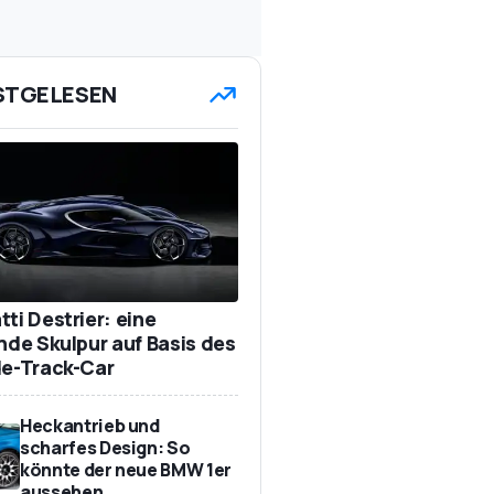
STGELESEN
ti Destrier: eine
ende Skulpur auf Basis des
de-Track-Car
Heckantrieb und
scharfes Design: So
könnte der neue BMW 1er
aussehen