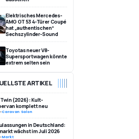
Elektrisches Mercedes-
AMG GT 53 4-Türer Coupé
hat „authentischen“
Sechszylinder-Sound
Toyotas neuer V8-
Supersportwagen könnte
extrem selten sein
UELLSTE ARTIKEL
 Twin (2026): Kult-
ervan komplett neu
-
Caravan Salon
ulassungen in Deutschland:
arkt wächst im Juli 2026
-
Markt