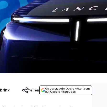
Als bevorzugte Quelle Motor1.com
brink
Teilen
auf Google hinzufügen