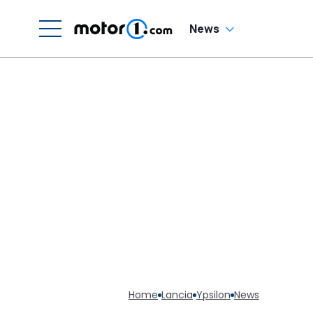
News
Home
Lancia
Ypsilon
News