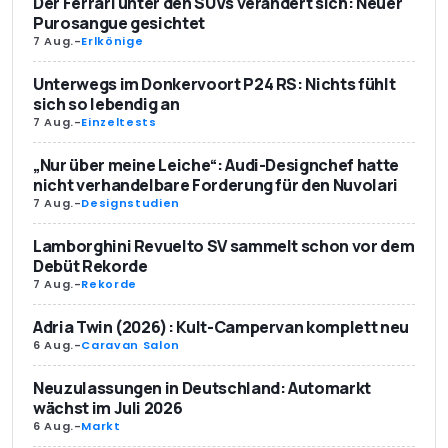
Der Ferrari unter den SUVs verändert sich: Neuer
Purosangue gesichtet
7 Aug.
-
Erlkönige
Unterwegs im Donkervoort P24 RS: Nichts fühlt
sich so lebendig an
7 Aug.
-
Einzeltests
„Nur über meine Leiche“: Audi-Designchef hatte
nicht verhandelbare Forderung für den Nuvolari
7 Aug.
-
Designstudien
Lamborghini Revuelto SV sammelt schon vor dem
Debüt Rekorde
7 Aug.
-
Rekorde
Adria Twin (2026): Kult-Campervan komplett neu
6 Aug.
-
Caravan Salon
Neuzulassungen in Deutschland: Automarkt
wächst im Juli 2026
6 Aug.
-
Markt