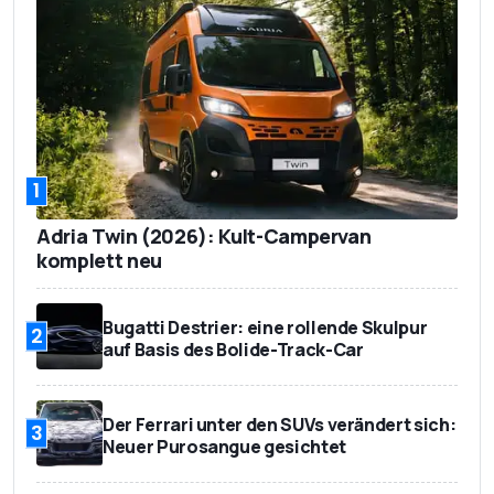
1
Adria Twin (2026): Kult-Campervan
komplett neu
Bugatti Destrier: eine rollende Skulpur
2
auf Basis des Bolide-Track-Car
Der Ferrari unter den SUVs verändert sich:
3
Neuer Purosangue gesichtet