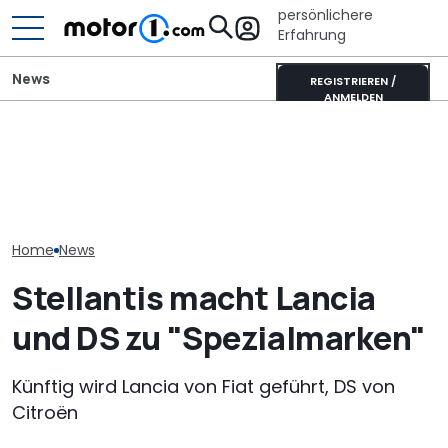
persönlichere
Erfahrung
News
REGISTRIEREN /
ANMELDEN
Der Ferrari unter den
SUVs verändert sich:
DS N°7 Long R
Ein neuer DS No.7 für
Neuer Purosangue
Test: Viel Reic
Frankreichs Präsidenten
gesichtet
hoher Preis
Home
News
Stellantis macht Lancia
und DS zu "Spezialmarken"
Künftig wird Lancia von Fiat geführt, DS von
Citroën