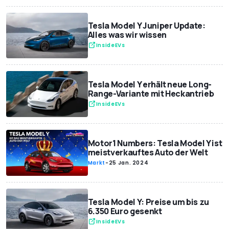
Tesla Model Y Juniper Update:
Alles was wir wissen
InsideEVs
Tesla Model Y erhält neue Long-
Range-Variante mit Heckantrieb
InsideEVs
Motor1 Numbers: Tesla Model Y ist
meistverkauftes Auto der Welt
Markt
-
25 Jan. 2024
Tesla Model Y: Preise um bis zu
6.350 Euro gesenkt
InsideEVs