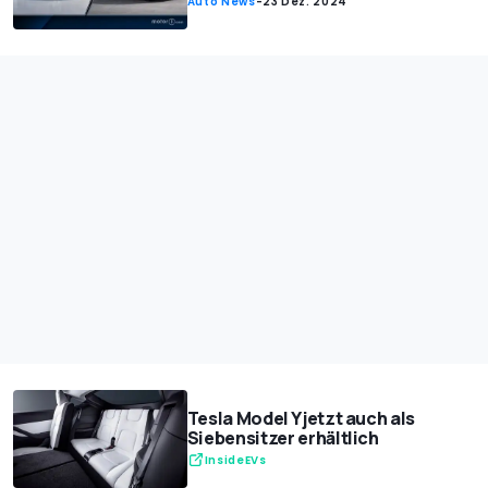
Auto News
-
23 Dez. 2024
Tesla Model Y jetzt auch als
Siebensitzer erhältlich
InsideEVs