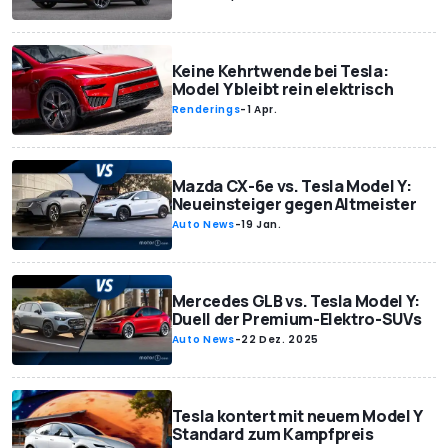
Keine Kehrtwende bei Tesla:
Model Y bleibt rein elektrisch
Renderings
-
1 Apr.
Mazda CX-6e vs. Tesla Model Y:
Neueinsteiger gegen Altmeister
Auto News
-
19 Jan.
Mercedes GLB vs. Tesla Model Y:
Duell der Premium-Elektro-SUVs
Auto News
-
22 Dez. 2025
Tesla kontert mit neuem Model Y
Standard zum Kampfpreis