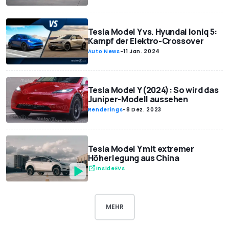
Tesla Model Y vs. Hyundai Ioniq 5:
Kampf der Elektro-Crossover
Auto News
-
11 Jan. 2024
Tesla Model Y (2024): So wird das
Juniper-Modell aussehen
Renderings
-
8 Dez. 2023
Tesla Model Y mit extremer
Höherlegung aus China
InsideEVs
MEHR