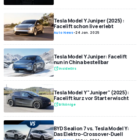
Tesla Model Y Juniper (2025):
Facelift schon live erlebt
Auto News
-
24 Jan. 2025
Tesla Model Y Juniper: Facelift
nun in China bestellbar
InsideEVs
Tesla Model Y "Juniper" (2025):
Facelift kurz vor Start erwischt
Erlkönige
BYD Sealion 7 vs. Tesla Model Y:
Das Elektro-Crossover-Duell