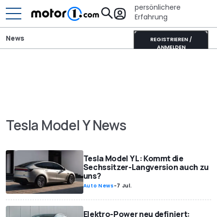
persönlichere
Erfahrung
News
REGISTRIEREN /
ANMELDEN
Tesla Model Y News
Tesla Model Y L: Kommt die
Sechssitzer-Langversion auch zu
uns?
Auto News
-
7 Jul.
Elektro-Power neu definiert: