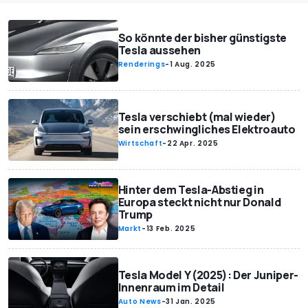
So könnte der bisher günstigste
Tesla aussehen
Renderings
-
1 Aug. 2025
Tesla verschiebt (mal wieder)
sein erschwingliches Elektroauto
Wirtschaft
-
22 Apr. 2025
Hinter dem Tesla-Abstieg in
Europa steckt nicht nur Donald
Trump
Markt
-
13 Feb. 2025
Tesla Model Y (2025): Der Juniper-
Innenraum im Detail
Auto News
-
31 Jan. 2025