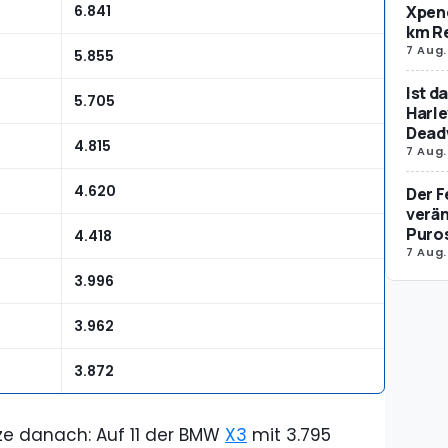
Xpeng
6.841
km R
7 Aug.
5.855
Ist d
5.705
Harle
Dead
4.815
7 Aug.
4.620
Der F
verän
Puro
4.418
7 Aug.
3.996
3.962
3.872
tze danach: Auf 11 der BMW
X3
mit 3.795