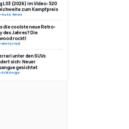
 L03 (2026) im Video: 520
eichweite zum Kampfpreis
-
Auto News
as die coolste neue Retro-
y des Jahres? Die
wood rockt!
-
Motorrad
errari unter den SUVs
dert sich: Neuer
sangue gesichtet
-
Erlkönige