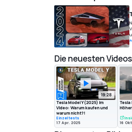
N
V
u
A
Die neuesten Videos
19:28
Tesla Model Y (2025) im
Tesla
Video: Warum kaufen und
Höher
warum nicht?!
Einzeltests
Ins
17 Apr. 2025
16 Okt