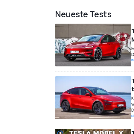
Neueste Tests
M
D
E
K
w
D
E