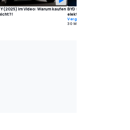
 Y (2025) im Video: Warum kaufen
BYD Seal U vs Tesla Model Y: Due
icht?!
elektrischen Familien-SUVs
Vergleichstests
30 Mai 2024