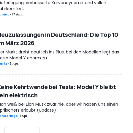
ieferlegung, verbesserte Kurvendynamik und vollen
ahrkomfort.
uning
-
17 Apr.
Neuzulassungen in Deutschland: Die Top 10
im März 2026
er Markt dreht deutlich ins Plus, bei den Modellen legt das
esla Model Y enorm zu
arkt
-
9 Apr.
Keine Kehrtwende bei Tesla: Model Y bleibt
ein elektrisch
an weiß bei Elon Musk zwar nie, aber wir haben uns einen
prilscherz erlaubt (Update)
enderings
-
1 Apr.