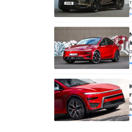
T
F
T
D
T
M
r
M
A
R