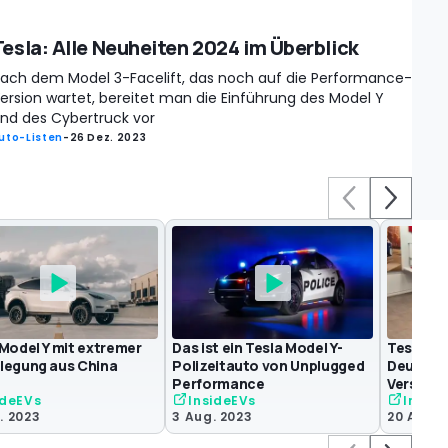
Tesla: Alle Neuheiten 2024 im Überblick
ach dem Model 3-Facelift, das noch auf die Performance-
ersion wartet, bereitet man die Einführung des Model Y
nd des Cybertruck vor
uto-Listen
-
26 Dez. 2023
 Model Y mit extremer
Das ist ein Tesla Model Y-
Tesla Mo
legung aus China
Polizeitauto von Unplugged
Deutschl
Performance
Version
ideEVs
InsideEVs
Insid
. 2023
3 Aug. 2023
20 Aug. 