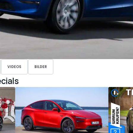
VIDEOS
BILDER
cials