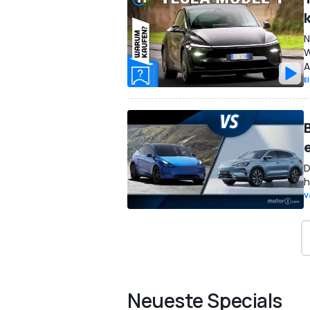
N
W
A
E
D
h
V
Neueste Specials