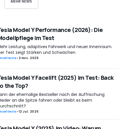
MEHR NEWS
Tesla Model Y Performance (2026): Die
Modellpflege im Test
ehr Leistung, adaptives Fahrwerk und neuer Innenraum.
er Test zeigt Stärken und Schwächen
inzeltests
-
2 Nov. 2025
Tesla Model Y Facelift (2025) im Test: Back
to the Top?
ann der ehemalige Bestseller nach der Auffrischung
ieder an die Spitze fahren oder bleibt es beim
urchschnitt?
inzeltests
-
12 Jul. 2025
Tesla Model Y (2025) im Video: Warum