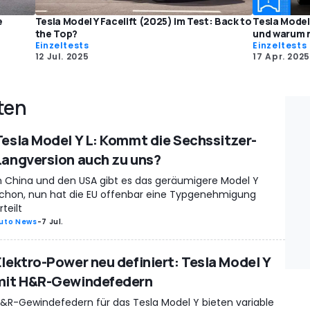
e
Tesla Model Y Facelift (2025) im Test: Back to
Tesla Model
the Top?
und warum n
Einzeltests
Einzeltests
12 Jul. 2025
17 Apr. 2025
ten
Tesla Model Y L: Kommt die Sechssitzer-
Langversion auch zu uns?
n China und den USA gibt es das geräumigere Model Y
chon, nun hat die EU offenbar eine Typgenehmigung
rteilt
uto News
-
7 Jul.
Elektro-Power neu definiert: Tesla Model Y
mit H&R-Gewindefedern
&R-Gewindefedern für das Tesla Model Y bieten variable