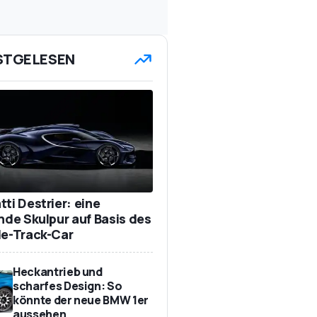
STGELESEN
ti Destrier: eine
ende Skulpur auf Basis des
de-Track-Car
Heckantrieb und
scharfes Design: So
könnte der neue BMW 1er
aussehen