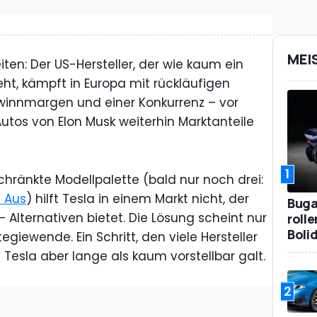
MEI
iten: Der US-Hersteller, der wie kaum ein
eht, kämpft in Europa mit rückläufigen
winnmargen und einer Konkurrenz – vor
utos von Elon Musk weiterhin Marktanteile
1
chränkte Modellpalette (bald nur noch drei:
 Aus
) hilft Tesla in einem Markt nicht, der
Bugat
Alternativen bietet. Die Lösung scheint nur
roll
Boli
tegiewende. Ein Schritt, den viele Hersteller
 Tesla aber lange als kaum vorstellbar galt.
2