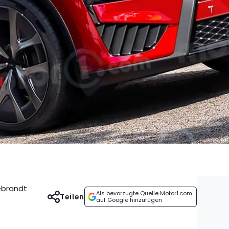
debrandt
Als bevorzugte Quelle Motor1.com
Teilen
auf Google hinzufügen