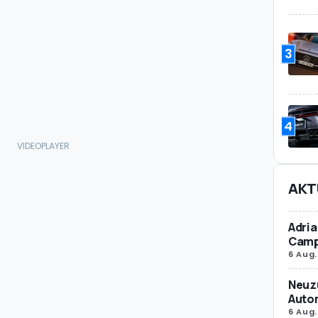
3
4
AKT
Adria
Camp
6 Aug.
Neuz
Autom
6 Aug.