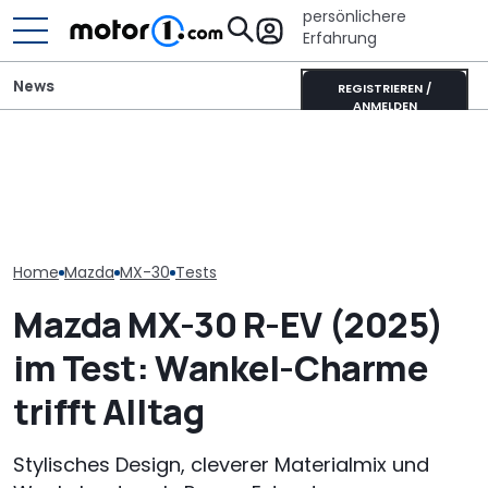
persönlichere
Erfahrung
News
REGISTRIEREN /
ANMELDEN
Mazda-Chef: Neuer MX-5
It’s Offroad-Time: H&R-
Tatsächlicher
könnte auch als reines
Höherlegungsfedern für
Mazda CX-80 2
Elektroauto kommen
den Ford Ranger
(2026) im Tes
Home
Mazda
MX-30
Tests
Mazda MX-30 R-EV (2025)
im Test: Wankel-Charme
trifft Alltag
Stylisches Design, cleverer Materialmix und