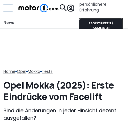
persönlichere
Erfahrung
News
REGISTRIEREN /
ANMELDEN
Adria Twin (2026): Kult-
Fiat belebt Ste
Opel Mokka Yes (2026):
Campervan komplett
Auch Opel und
Ja!-hreswagen in Orange
neu
können zuleg
Home
Opel
Mokka
Tests
Opel Mokka (2025): Erste
Eindrücke vom Facelift
Sind die Änderungen in jeder Hinsicht dezent
ausgefallen?