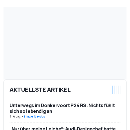
AKTUELLSTE ARTIKEL
Unterwegs im Donkervoort P24 RS: Nichts fühlt
sich so lebendig an
7 Aug.
-
Einzeltests
„Nur über meine Leiche“: Audi-Designchef hatte