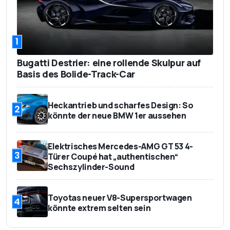
1
Bugatti Destrier: eine rollende Skulpur auf
Basis des Bolide-Track-Car
Heckantrieb und scharfes Design: So
2
könnte der neue BMW 1er aussehen
Elektrisches Mercedes-AMG GT 53 4-
3
Türer Coupé hat „authentischen“
Sechszylinder-Sound
Toyotas neuer V8-Supersportwagen
4
könnte extrem selten sein