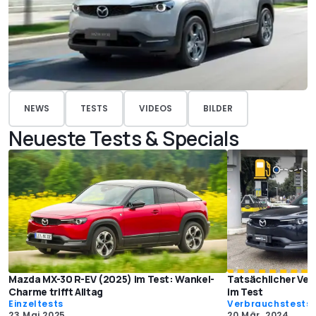
NEWS
TESTS
VIDEOS
BILDER
Neueste Tests & Specials
Mazda MX-30 R-EV (2025) im Test: Wankel-
Tatsächlicher Ver
Charme trifft Alltag
im Test
Einzeltests
Verbrauchstests
23 Mai 2025
20 Mär. 2024