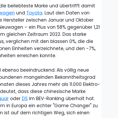
ie beliebteste Marke und übertrifft damit
swagen
und
Toyota
. Laut den Daten von
e Hersteller zwischen Januar und Oktober
 Neuwagen – ein Plus von 58% gegenüber 1,21
 im gleichen Zeitraum 2022. Das starke
s, verglichen mit den blassen 0%, die die
ionen Einheiten verzeichnete, und den -7%,
inheiten erreichen konnte.
d ebenso beeindruckend. Als völlig neue
rbundenen mangelnden Bekanntheitsgrad
naten dieses Jahres mehr als 11.000 Elektro-
edeutet, dass diese chinesische Marke
guar
oder
DS
im BEV-Ranking überholt hat.
um in Europa ein echter "Game Changer" zu
 ist auf dem richtigen Weg, sich einen