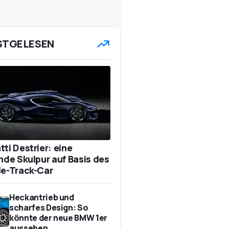
STGELESEN
ti Destrier: eine
ende Skulpur auf Basis des
de-Track-Car
Heckantrieb und
scharfes Design: So
könnte der neue BMW 1er
aussehen