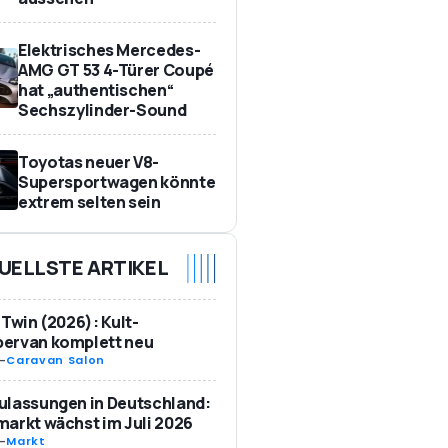
Elektrisches Mercedes-
AMG GT 53 4-Türer Coupé
hat „authentischen“
Sechszylinder-Sound
Toyotas neuer V8-
Supersportwagen könnte
extrem selten sein
UELLSTE ARTIKEL
 Twin (2026): Kult-
ervan komplett neu
-
Caravan Salon
ulassungen in Deutschland:
arkt wächst im Juli 2026
-
Markt