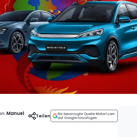
on
:
Manuel
Als bevorzugte Quelle Motor1.com
Teilen
auf Google hinzufügen