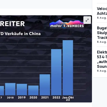
Veloc
Achtz
6 Aug.
Bugat
Skulp
Trac
6 Aug.
Elek
53 4-
„auth
Soun
6 Aug.