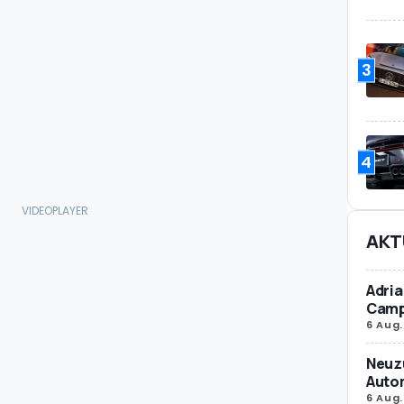
3
4
AKT
Adria
Camp
6 Aug.
Neuz
Autom
6 Aug.