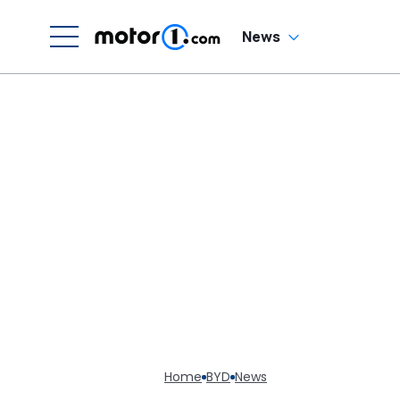
News
Home
BYD
News