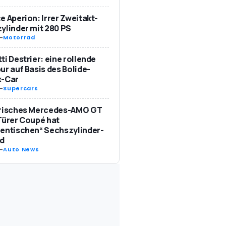
e Aperion: Irrer Zweitakt-
ylinder mit 280 PS
-
Motorrad
ti Destrier: eine rollende
ur auf Basis des Bolide-
k-Car
-
Supercars
trisches Mercedes-AMG GT
Türer Coupé hat
entischen“ Sechszylinder-
d
-
Auto News