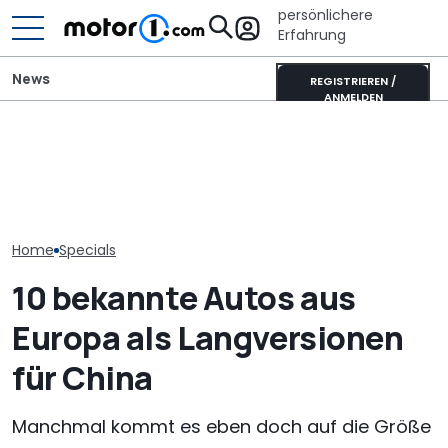
persönlichere
Erfahrung
News
REGISTRIEREN /
ANMELDEN
Autobauer m
700 Stunden Handarbeit:
Mitsubishi Grandis
langsamer ma
Dieser Skoda Kodiaq
Mildhybrid (2026) im Test:
bevor die Zuve
besteht aus Papier
Erfreulich normal!
noch weiter si
Home
Specials
10 bekannte Autos aus
Europa als Langversionen
für China
Manchmal kommt es eben doch auf die Größe