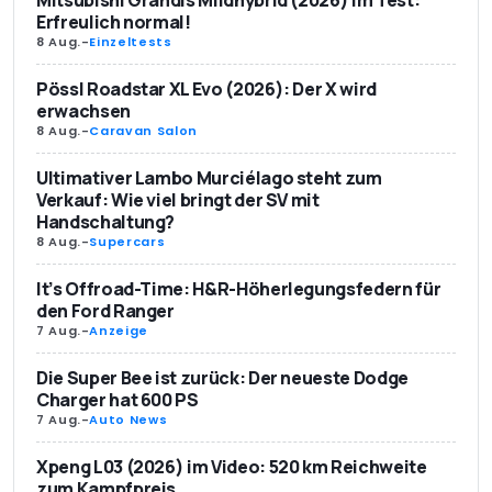
Erfreulich normal!
8 Aug.
-
Einzeltests
Pössl Roadstar XL Evo (2026): Der X wird
erwachsen
8 Aug.
-
Caravan Salon
Ultimativer Lambo Murciélago steht zum
Verkauf: Wie viel bringt der SV mit
Handschaltung?
8 Aug.
-
Supercars
It’s Offroad-Time: H&R-Höherlegungsfedern für
den Ford Ranger
7 Aug.
-
Anzeige
Die Super Bee ist zurück: Der neueste Dodge
Charger hat 600 PS
7 Aug.
-
Auto News
Xpeng L03 (2026) im Video: 520 km Reichweite
zum Kampfpreis