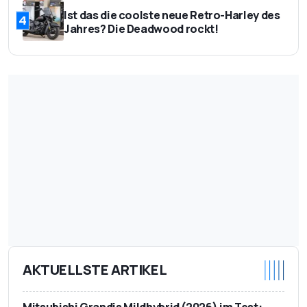
Ist das die coolste neue Retro-Harley des
4
Jahres? Die Deadwood rockt!
AKTUELLSTE ARTIKEL
Mitsubishi Grandis Mildhybrid (2026) im Test: