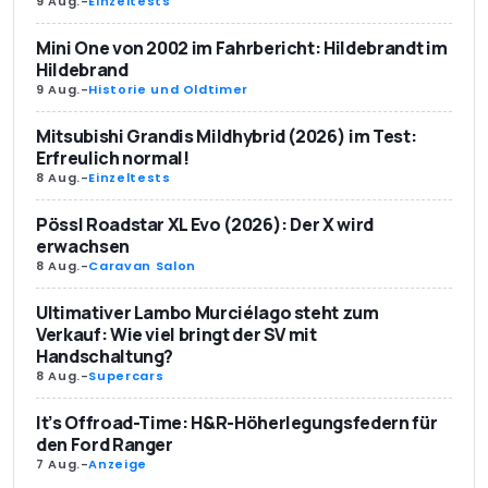
9 Aug.
-
Einzeltests
Mini One von 2002 im Fahrbericht: Hildebrandt im
Hildebrand
9 Aug.
-
Historie und Oldtimer
Mitsubishi Grandis Mildhybrid (2026) im Test:
Erfreulich normal!
8 Aug.
-
Einzeltests
Pössl Roadstar XL Evo (2026): Der X wird
erwachsen
8 Aug.
-
Caravan Salon
Ultimativer Lambo Murciélago steht zum
Verkauf: Wie viel bringt der SV mit
Handschaltung?
8 Aug.
-
Supercars
It’s Offroad-Time: H&R-Höherlegungsfedern für
den Ford Ranger
7 Aug.
-
Anzeige