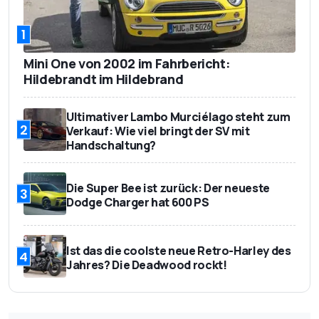
1
Mini One von 2002 im Fahrbericht:
Hildebrandt im Hildebrand
Ultimativer Lambo Murciélago steht zum
2
Verkauf: Wie viel bringt der SV mit
Handschaltung?
Die Super Bee ist zurück: Der neueste
3
Dodge Charger hat 600 PS
Ist das die coolste neue Retro-Harley des
4
Jahres? Die Deadwood rockt!