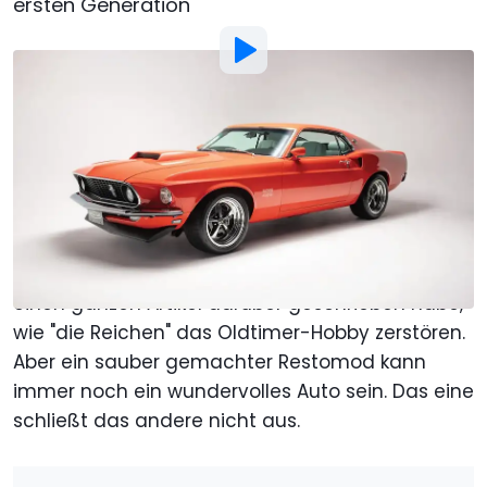
ersten Generation
Bild von:
Revology
Von
: Jeff Glucker
Übersetzt von
: Benja Hiller
Veröffentlicht von
:
Benja Hiller
20. Feb.
um
09:39 Uhr
Als bevorzugte Quelle Motor1.com
auf Google hinzufügen
Mir ist vollkommen klar, dass ich erst vor Kurzem
einen ganzen Artikel darüber geschrieben habe,
wie "die Reichen" das Oldtimer-Hobby zerstören.
Aber ein sauber gemachter Restomod kann
immer noch ein wundervolles Auto
sein
. Das eine
schließt das andere nicht aus.